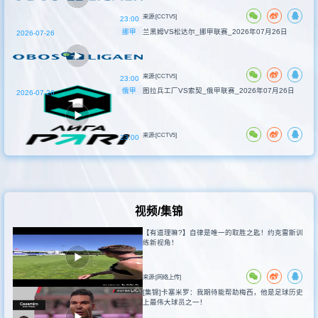
来源:[CCTV5]
23:00
挪甲
兰黑姆VS松达尔_挪甲联赛_2026年07月26日
2026-07-26
来源:[CCTV5]
23:00
俄甲
图拉兵工厂VS索契_俄甲联赛_2026年07月26日
2026-07-26
来源:[CCTV5]
23:00
视频/集锦
【有道理嘛?】自律是唯一的取胜之匙！约克雷斯训
练新视角！
来源:[网络上传]
[集锦]卡塞米罗：我期待能帮助梅西，他是足球历史
上最伟大球员之一！