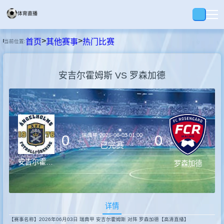
>
>
首页
其他赛事
热门比赛
当前位置:
首页
安吉尔霍姆斯 VS 罗森加德
足球
篮球
瑞典甲
2026-06-03 01:00
0
0
录播
已完赛
安吉尔霍姆斯
罗森加德
集锦
详情
速报
【赛事名称】2026年06月03日 瑞典甲 安吉尔霍姆斯 对阵 罗森加德【高清直播】