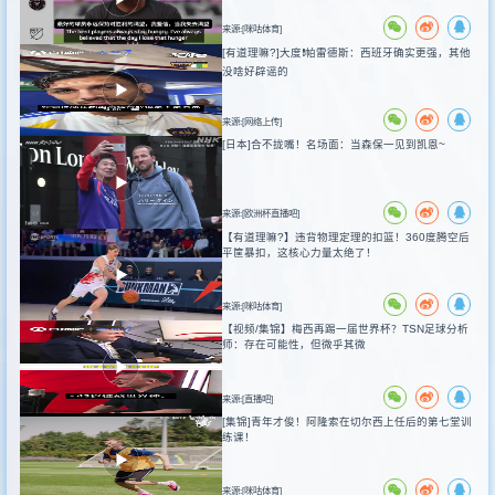
来源:[咪咕体育]
[有道理嘛?]大度❗️帕雷德斯：西班牙确实更强，其他
没啥好辟谣的
来源:[网络上传]
[日本]合不拢嘴！名场面：当森保一见到凯恩~
来源:[欧洲杯直播吧]
【有道理嘛?】违背物理定理的扣篮！360度腾空后
平筐暴扣，这核心力量太绝了！
来源:[咪咕体育]
【视频/集锦】梅西再踢一届世界杯？TSN足球分析
师：存在可能性，但微乎其微
来源:[直播吧]
[集锦]青年才俊！阿隆索在切尔西上任后的第七堂训
练课！
来源:[咪咕体育]