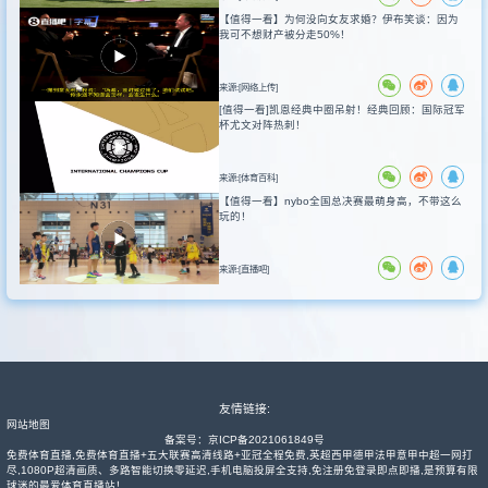
【值得一看】为何没向女友求婚？伊布笑谈：因为
我可不想财产被分走50%！
来源:[网络上传]
[值得一看]凯恩经典中圈吊射！经典回顾：国际冠军
杯尤文对阵热刺！
来源:[体育百科]
【值得一看】nybo全国总决赛最萌身高，不带这么
玩的！
来源:[直播吧]
友情链接:
网站地图
备案号：
京ICP备2021061849号
免费体育直播,免费体育直播+五大联赛高清线路+亚冠全程免费,英超西甲德甲法甲意甲中超一网打
尽,1080P超清画质、多路智能切换零延迟,手机电脑投屏全支持,免注册免登录即点即播,是预算有限
球迷的最爱体育直播站！