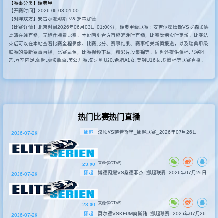
【赛事分类】
瑞典甲
【开赛时间】2026-06-03 01:00
其他赛事
【对阵双方】安吉尔霍姆斯 VS 罗森加德
【比赛详情】北京时间2026年06月03日 01:00分，瑞典甲级联赛 : 安吉尔霍姆斯VS罗森加德
高清在线直播，无插件观看比赛。本站同步官方直播源准时直播，比赛数据实时更新。比赛结
束后可以在本站查看比赛全程录像、比赛比分、赛事结果、赛事相关新闻报道，以及瑞典甲级
联赛的最新赛事直播，比赛录像，比赛视频下载，精彩片段集锦等。同时还提供保杯,巴塞阿
乙,西室内足,葡超,魔法瓶盃,美公开赛,匈牙利U20,希腊A1女,美锦U16女,罗篮杯等联赛直播。
热门比赛热门直播
挪超
汉坎VS萨普斯堡_挪超联赛_2026年07月26日
2026-07-26
来源:[CCTV5]
23:00
挪超
博德闪耀VS桑德菲杰_挪超联赛_2026年07月26日
2026-07-26
来源:[CCTV5]
23:00
挪超
莫尔德VSKFUM奥斯陆_挪超联赛_2026年07月26
2026-07-26