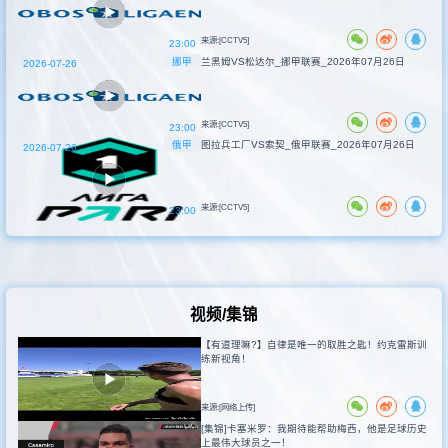
来源:[CCTV5]
23:00
挪甲
兰黑姆VS松达尔_挪甲联赛_2026年07月26日
2026-07-26
来源:[CCTV5]
23:00
俄甲
图拉兵工厂VS索契_俄甲联赛_2026年07月26日
2026-07-26
来源:[CCTV5]
23:00
视频/集锦
【有道理嘛?】自律是唯一的取胜之匙！约克雷斯训
练新视角！
来源:[网络上传]
[集锦]卡塞米罗：我期待能帮助梅西，他是足球历史
上最伟大球员之一！