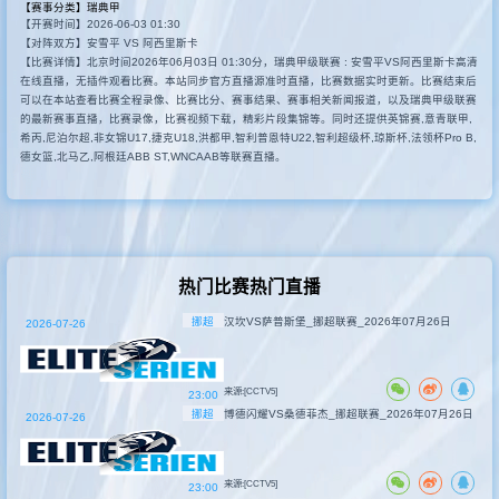
【赛事分类】
瑞典甲
【开赛时间】2026-06-03 01:30
其他赛事
【对阵双方】安雪平 VS 阿西里斯卡
【比赛详情】北京时间2026年06月03日 01:30分，瑞典甲级联赛 : 安雪平VS阿西里斯卡高清
在线直播，无插件观看比赛。本站同步官方直播源准时直播，比赛数据实时更新。比赛结束后
可以在本站查看比赛全程录像、比赛比分、赛事结果、赛事相关新闻报道，以及瑞典甲级联赛
的最新赛事直播，比赛录像，比赛视频下载，精彩片段集锦等。同时还提供英锦赛,意青联甲,
希丙,尼泊尔超,非女锦U17,捷克U18,洪都甲,智利普恩特U22,智利超级杯,琼斯杯,法领杯Pro B,
德女篮,北马乙,阿根廷ABB ST,WNCAAB等联赛直播。
热门比赛热门直播
挪超
汉坎VS萨普斯堡_挪超联赛_2026年07月26日
2026-07-26
来源:[CCTV5]
23:00
挪超
博德闪耀VS桑德菲杰_挪超联赛_2026年07月26日
2026-07-26
来源:[CCTV5]
23:00