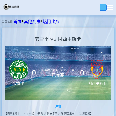
>
>
首页
其他赛事
热门比赛
当前位置:
首页
安雪平 VS 阿西里斯卡
足球
篮球
瑞典甲
2026-06-03 01:30
0
0
录播
已完赛
安雪平
阿西里斯卡
集锦
详情
速报
【赛事名称】2026年06月03日 瑞典甲 安雪平 对阵 阿西里斯卡【高清直播】