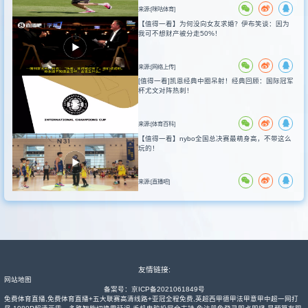
来源:[咪咕体育]
【值得一看】为何没向女友求婚？伊布笑谈：因为
我可不想财产被分走50%！
来源:[网络上传]
[值得一看]凯恩经典中圈吊射！经典回顾：国际冠军
杯尤文对阵热刺！
来源:[体育百科]
【值得一看】nybo全国总决赛最萌身高，不带这么
玩的！
来源:[直播吧]
友情链接:
网站地图
备案号：
京ICP备2021061849号
免费体育直播,免费体育直播+五大联赛高清线路+亚冠全程免费,英超西甲德甲法甲意甲中超一网打