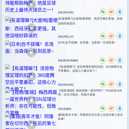
来源:[咪咕体育]
[有道理嘛?]大度❗️帕雷德斯：西班牙确实更强，其他
没啥好辟谣的
来源:[网络上传]
[日本]合不拢嘴！名场面：当森保一见到凯恩~
来源:[欧洲杯直播吧]
【有道理嘛?】违背物理定理的扣篮！360度腾空后
平筐暴扣，这核心力量太绝了！
来源:[咪咕体育]
【视频/集锦】梅西再踢一届世界杯？TSN足球分析
师：存在可能性，但微乎其微
来源:[直播吧]
[集锦]青年才俊！阿隆索在切尔西上任后的第七堂训
练课！