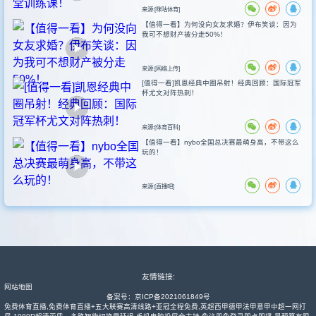
来源:[咪咕体育]
【值得一看】为何没向女友求婚？伊布笑谈：因为
我可不想财产被分走50%！
来源:[网络上传]
[值得一看]凯恩经典中圈吊射！经典回顾：国际冠军
杯尤文对阵热刺！
来源:[体育百科]
【值得一看】nybo全国总决赛最萌身高，不带这么
玩的！
来源:[直播吧]
友情链接:
网站地图
备案号：
京ICP备2021061849号
免费体育直播,免费体育直播+五大联赛高清线路+亚冠全程免费,英超西甲德甲法甲意甲中超一网打