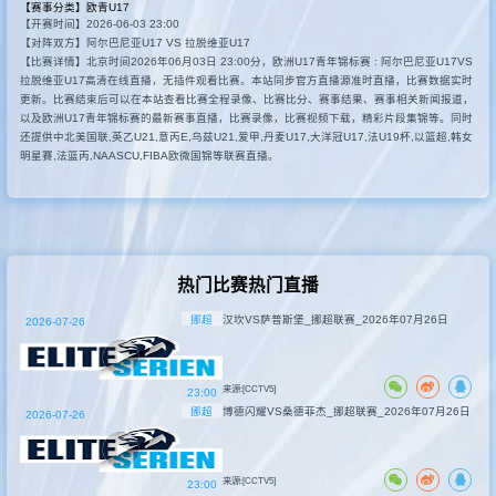
【赛事分类】
欧青U17
【开赛时间】2026-06-03 23:00
其他赛事
【对阵双方】阿尔巴尼亚U17 VS 拉脱维亚U17
【比赛详情】北京时间2026年06月03日 23:00分，欧洲U17青年锦标赛 : 阿尔巴尼亚U17VS
拉脱维亚U17高清在线直播，无插件观看比赛。本站同步官方直播源准时直播，比赛数据实时
更新。比赛结束后可以在本站查看比赛全程录像、比赛比分、赛事结果、赛事相关新闻报道，
以及欧洲U17青年锦标赛的最新赛事直播，比赛录像，比赛视频下载，精彩片段集锦等。同时
还提供中北美国联,英乙U21,意丙E,乌兹U21,爱甲,丹麦U17,大洋冠U17,法U19杯,以篮超,韩女
明星賽,法篮丙,NAASCU,FIBA欧微国锦等联赛直播。
热门比赛热门直播
挪超
汉坎VS萨普斯堡_挪超联赛_2026年07月26日
2026-07-26
来源:[CCTV5]
23:00
挪超
博德闪耀VS桑德菲杰_挪超联赛_2026年07月26日
2026-07-26
来源:[CCTV5]
23:00