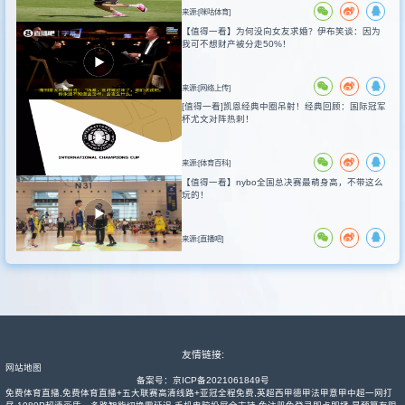
来源:[咪咕体育]
【值得一看】为何没向女友求婚？伊布笑谈：因为
我可不想财产被分走50%！
来源:[网络上传]
[值得一看]凯恩经典中圈吊射！经典回顾：国际冠军
杯尤文对阵热刺！
来源:[体育百科]
【值得一看】nybo全国总决赛最萌身高，不带这么
玩的！
来源:[直播吧]
友情链接:
网站地图
备案号：
京ICP备2021061849号
免费体育直播,免费体育直播+五大联赛高清线路+亚冠全程免费,英超西甲德甲法甲意甲中超一网打