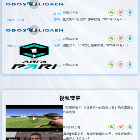
来源:[CCTV5]
23:00
挪甲
兰黑姆VS松达尔_挪甲联赛_2026年07月26日
2026-07-26
来源:[CCTV5]
23:00
俄甲
图拉兵工厂VS索契_俄甲联赛_2026年07月26日
2026-07-26
来源:[CCTV5]
23:00
视频/集锦
【有道理嘛?】自律是唯一的取胜之匙！约克雷斯训
练新视角！
来源:[网络上传]
[集锦]卡塞米罗：我期待能帮助梅西，他是足球历史
上最伟大球员之一！