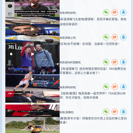
来源:[咪咕体育]
[有道理嘛?]大度❗️帕雷德斯：西班牙确实更强，其他
没啥好辟谣的
来源:[网络上传]
[日本]合不拢嘴！名场面：当森保一见到凯恩~
来源:[欧洲杯直播吧]
【有道理嘛?】违背物理定理的扣篮！360度腾空后
平筐暴扣，这核心力量太绝了！
来源:[咪咕体育]
【视频/集锦】梅西再踢一届世界杯？TSN足球分析
师：存在可能性，但微乎其微
来源:[直播吧]
[集锦]青年才俊！阿隆索在切尔西上任后的第七堂训
练课！