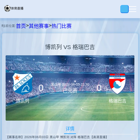
>
>
首页
其他赛事
热门比赛
当前位置:
首页
博凯列 VS 格瑞巴吉
足球
篮球
黑山甲
2026-06-03 23:30
0
0
录播
已完赛
博凯列
格瑞巴吉
集锦
详情
速报
【赛事名称】2026年06月03日 黑山甲 博凯列 对阵 格瑞巴吉【高清直播】