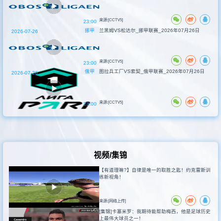
来源:[CCTV5]
23:00
挪甲
兰黑姆VS松达尔_挪甲联赛_2026年07月26日
2026-07-26
来源:[CCTV5]
23:00
俄甲
图拉兵工厂VS索契_俄甲联赛_2026年07月26日
2026-07-26
来源:[CCTV5]
23:00
视频/集锦
【有道理嘛?】自律是唯一的取胜之匙！约克雷斯训
练新视角！
来源:[网络上传]
[集锦]卡塞米罗：我期待能帮助梅西，他是足球历史
上最伟大球员之一！