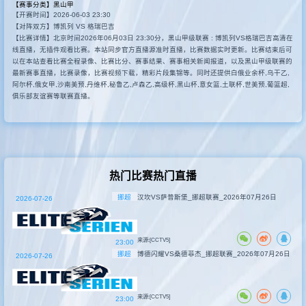
【赛事分类】
黑山甲
【开赛时间】2026-06-03 23:30
其他赛事
【对阵双方】博凯列 VS 格瑞巴吉
【比赛详情】北京时间2026年06月03日 23:30分，黑山甲级联赛 : 博凯列VS格瑞巴吉高清在
线直播，无插件观看比赛。本站同步官方直播源准时直播，比赛数据实时更新。比赛结束后可
以在本站查看比赛全程录像、比赛比分、赛事结果、赛事相关新闻报道，以及黑山甲级联赛的
最新赛事直播，比赛录像，比赛视频下载，精彩片段集锦等。同时还提供白俄业余杯,乌干乙,
阿尔杯,俄女甲,沙南美预,丹维杯,秘鲁乙,卢森乙,高级杯,黑山杯,意女篮,土联杯,世美预,葡篮超,
俱乐部友谊赛等联赛直播。
热门比赛热门直播
挪超
汉坎VS萨普斯堡_挪超联赛_2026年07月26日
2026-07-26
来源:[CCTV5]
23:00
挪超
博德闪耀VS桑德菲杰_挪超联赛_2026年07月26日
2026-07-26
来源:[CCTV5]
23:00