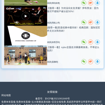
来源:[咪咕体育]
【值得一看】为何没向女友求婚？伊布笑谈：因为
我可不想财产被分走50%！
来源:[网络上传]
[值得一看]凯恩经典中圈吊射！经典回顾：国际冠军
杯尤文对阵热刺！
来源:[体育百科]
【值得一看】nybo全国总决赛最萌身高，不带这么
玩的！
来源:[直播吧]
友情链接:
网站地图
备案号：
京ICP备2021061849号
免费体育直播,免费体育直播+五大联赛高清线路+亚冠全程免费,英超西甲德甲法甲意甲中超一网打