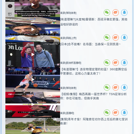
来源:[咪咕体育]
[有道理嘛?]大度❗️帕雷德斯：西班牙确实更强，其他
没啥好辟谣的
来源:[网络上传]
[日本]合不拢嘴！名场面：当森保一见到凯恩~
来源:[欧洲杯直播吧]
【有道理嘛?】违背物理定理的扣篮！360度腾空后
平筐暴扣，这核心力量太绝了！
来源:[咪咕体育]
【视频/集锦】梅西再踢一届世界杯？TSN足球分析
师：存在可能性，但微乎其微
来源:[直播吧]
[集锦]青年才俊！阿隆索在切尔西上任后的第七堂训
练课！