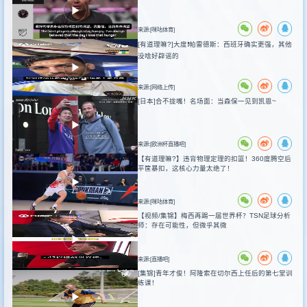
来源:[咪咕体育]
[有道理嘛?]大度❗️帕雷德斯：西班牙确实更强，其他
没啥好辟谣的
来源:[网络上传]
[日本]合不拢嘴！名场面：当森保一见到凯恩~
来源:[欧洲杯直播吧]
【有道理嘛?】违背物理定理的扣篮！360度腾空后
平筐暴扣，这核心力量太绝了！
来源:[咪咕体育]
【视频/集锦】梅西再踢一届世界杯？TSN足球分析
师：存在可能性，但微乎其微
来源:[直播吧]
[集锦]青年才俊！阿隆索在切尔西上任后的第七堂训
练课！