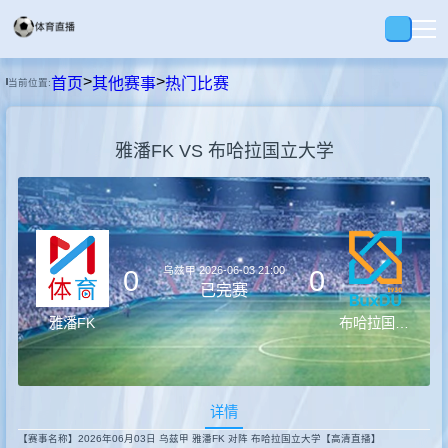
>
>
首页
其他赛事
热门比赛
当前位置:
首页
雅潘FK VS 布哈拉国立大学
足球
篮球
乌兹甲
2026-06-03 21:00
0
0
录播
已完赛
雅潘FK
布哈拉国立大学
集锦
详情
速报
【赛事名称】2026年06月03日 乌兹甲 雅潘FK 对阵 布哈拉国立大学【高清直播】