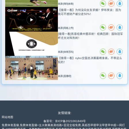
来源:[咪咕体育]
【值得一看】为何没向女友求婚？伊布笑谈：因为
我可不想财产被分走50%！
来源:[网络上传]
[值得一看]凯恩经典中圈吊射！经典回顾：国际冠军
杯尤文对阵热刺！
来源:[体育百科]
【值得一看】nybo全国总决赛最萌身高，不带这么
玩的！
来源:[直播吧]
友情链接:
网站地图
备案号：
京ICP备2021061849号
免费体育直播,免费体育直播+五大联赛高清线路+亚冠全程免费,英超西甲德甲法甲意甲中超一网打