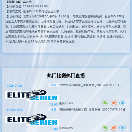
【赛事分类】
乌兹甲
【开赛时间】2026-06-03 21:00
其他赛事
【对阵双方】雅潘FK VS 布哈拉国立大学
【比赛详情】北京时间2026年06月03日 21:00分，乌兹别克斯坦甲级联赛 : 雅潘FKVS布哈
拉国立大学高清在线直播，无插件观看比赛。本站同步官方直播源准时直播，比赛数据实时更
新。比赛结束后可以在本站查看比赛全程录像、比赛比分、赛事结果、赛事相关新闻报道，以
及乌兹别克斯坦甲级联赛的最新赛事直播，比赛录像，比赛视频下载，精彩片段集锦等。同时
还提供太平洋运,尼日女联,瑞U19,麒麟挑战杯,尼拉杯,玻利地区,美金杯,马统杯,西班牙超级女
杯,塞浦女超杯,日篮B2,欧女锦U20,南俱联等联赛直播。
热门比赛热门直播
挪超
汉坎VS萨普斯堡_挪超联赛_2026年07月26日
2026-07-26
来源:[CCTV5]
23:00
挪超
博德闪耀VS桑德菲杰_挪超联赛_2026年07月26日
2026-07-26
来源:[CCTV5]
23:00