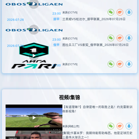
来源:[CCTV5]
23:00
挪甲
兰黑姆VS松达尔_挪甲联赛_2026年07月26日
2026-07-26
来源:[CCTV5]
23:00
俄甲
图拉兵工厂VS索契_俄甲联赛_2026年07月26日
2026-07-26
来源:[CCTV5]
23:00
视频/集锦
【有道理嘛?】自律是唯一的取胜之匙！约克雷斯训
练新视角！
来源:[网络上传]
[集锦]卡塞米罗：我期待能帮助梅西，他是足球历史
上最伟大球员之一！