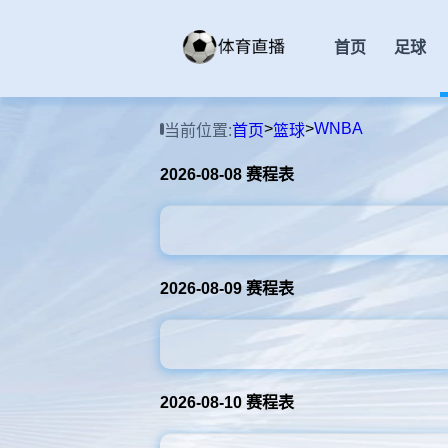
首页
足球
>
>
WNBA
当前位置:
首页
篮球
2026-08-08 赛程表
2026-08-09 赛程表
2026-08-10 赛程表