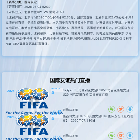
【赛事分类】
国际友谊
【开赛时间】2026-06-04 02:30
其他赛事
【对阵双方】北爱尔兰U21 VS 葡萄牙U21
【比赛详情】北京时间2026年06月04日 02:30分，国际友谊赛 : 北爱尔兰U21VS葡萄牙U21
高清在线直播，无插件观看比赛。本站同步官方直播源准时直播，比赛数据实时更新。比赛结
束后可以在本站查看比赛全程录像、比赛比分、赛事结果、赛事相关新闻报道，以及国际友谊
赛的最新赛事直播，比赛录像，比赛视频下载，精彩片段集锦等。同时还提供英南甲东,以青
杯,巴拉杯,沙王杯外,澳南女超,德冬季杯,波斯地杯,洲冠杯,哥斯达LDBS,俄学联RZD,保加利亚
NBL,CBA夏季联赛等联赛直播。
国际友谊热门直播
国际友
07月26日_乌兹别克女足U20VS塔吉克斯坦女足
2026-07-26
谊
U20 国际友谊直播 高清赛事直播
来源:[CCTV5]
00:45
国际友
墨西哥女足U16VS美国女足U16 国际友谊【在线观
2026-07-30
谊
看】_2026年07月30日
来源:[CCTV5]
06:00