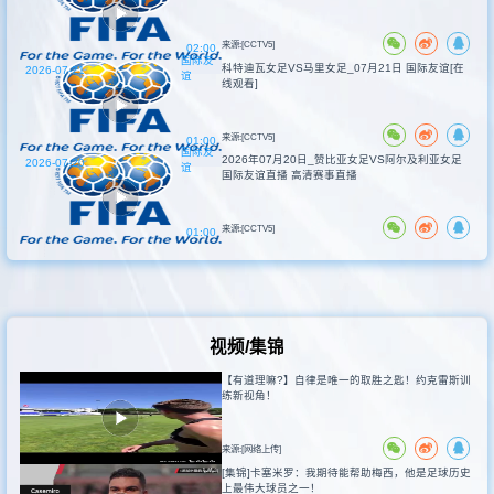
来源:[CCTV5]
02:00
国际友
科特迪瓦女足VS马里女足_07月21日 国际友谊[在
2026-07-21
谊
线观看]
来源:[CCTV5]
01:00
国际友
2026年07月20日_赞比亚女足VS阿尔及利亚女足
2026-07-20
谊
国际友谊直播 高清赛事直播
来源:[CCTV5]
01:00
视频/集锦
【有道理嘛?】自律是唯一的取胜之匙！约克雷斯训
练新视角！
来源:[网络上传]
[集锦]卡塞米罗：我期待能帮助梅西，他是足球历史
上最伟大球员之一！