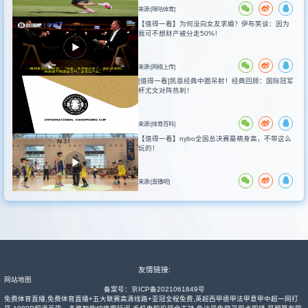
来源:[咪咕体育]
【值得一看】为何没向女友求婚？伊布笑谈：因为
我可不想财产被分走50%！
来源:[网络上传]
[值得一看]凯恩经典中圈吊射！经典回顾：国际冠军
杯尤文对阵热刺！
来源:[体育百科]
【值得一看】nybo全国总决赛最萌身高，不带这么
玩的！
来源:[直播吧]
友情链接:
网站地图
备案号：
京ICP备2021061849号
免费体育直播,免费体育直播+五大联赛高清线路+亚冠全程免费,英超西甲德甲法甲意甲中超一网打