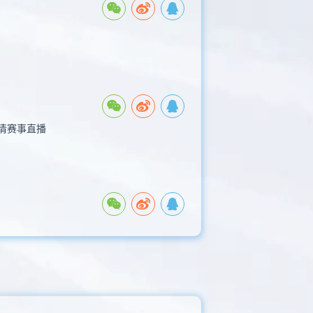
高清赛事直播