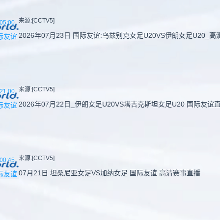
来源:[CCTV5]
05:00
2026年07月23日 国际友谊:乌兹别克女足U20VS伊朗女足U20_
际友谊
来源:[CCTV5]
21:00
2026年07月22日_伊朗女足U20VS塔吉克斯坦女足U20 国际友谊
际友谊
来源:[CCTV5]
00:45
07月21日 坦桑尼亚女足VS加纳女足 国际友谊 高清赛事直播
际友谊