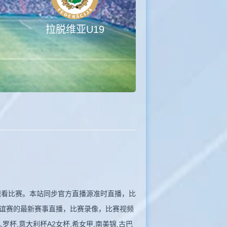
拉脱维亚U19
无插件观看比赛。本站同步官方直播源准时直播，比
谊赛的最新赛事直播，比赛录像，比赛视频
罗杯,意大利杯A2女杯,希女甲,南美锦,古巴