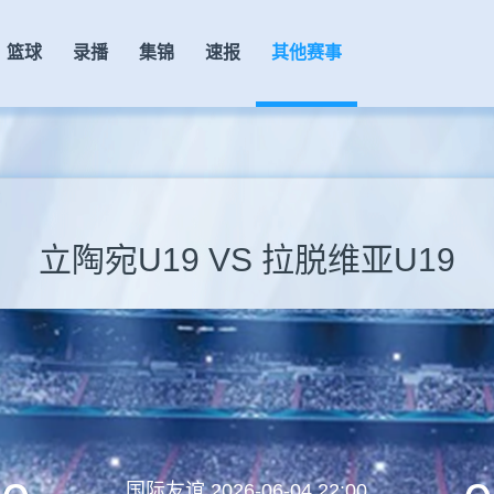
篮球
录播
集锦
速报
其他赛事
立陶宛U19 VS 拉脱维亚U19
国际友谊
2026-06-04 22:00