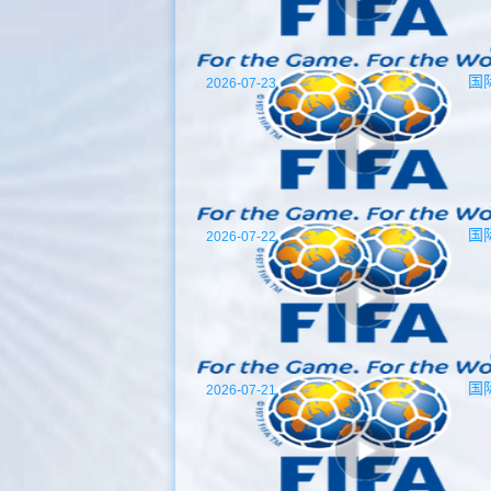
国
2026-07-23
国
2026-07-22
国
2026-07-21