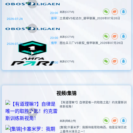
来源:[CCTV5]
23:00
挪甲
兰黑姆VS松达尔_挪甲联赛_2026年07月26日
2026-07-26
来源:[CCTV5]
23:00
俄甲
图拉兵工厂VS索契_俄甲联赛_2026年07月26日
2026-07-26
来源:[CCTV5]
23:00
视频/集锦
【有道理嘛?】自律是唯一的取胜之匙！约克雷斯训
练新视角！
来源:[网络上传]
[集锦]卡塞米罗：我期待能帮助梅西，他是足球历史
上最伟大球员之一！