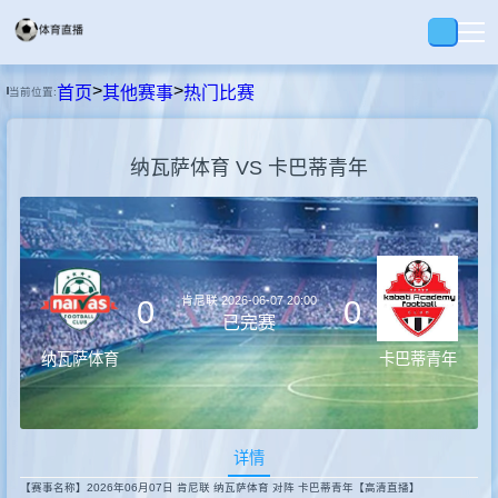
>
>
首页
其他赛事
热门比赛
当前位置:
首页
纳瓦萨体育 VS 卡巴蒂青年
足球
篮球
肯尼联
2026-06-07 20:00
0
0
录播
已完赛
纳瓦萨体育
卡巴蒂青年
集锦
详情
速报
【赛事名称】2026年06月07日 肯尼联 纳瓦萨体育 对阵 卡巴蒂青年【高清直播】