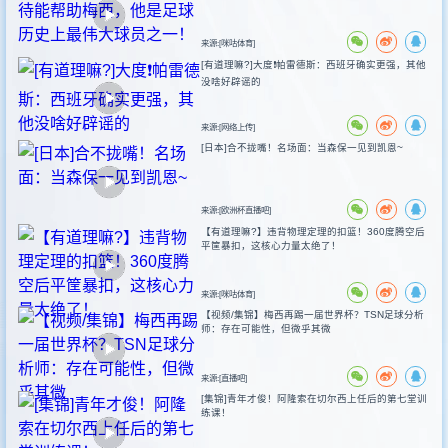
来源:[咪咕体育]
[有道理嘛?]大度❗️帕雷德斯：西班牙确实更强，其他
没啥好辟谣的
来源:[网络上传]
[日本]合不拢嘴！名场面：当森保一见到凯恩~
来源:[欧洲杯直播吧]
【有道理嘛?】违背物理定理的扣篮！360度腾空后
平筐暴扣，这核心力量太绝了！
来源:[咪咕体育]
【视频/集锦】梅西再踢一届世界杯？TSN足球分析
师：存在可能性，但微乎其微
来源:[直播吧]
[集锦]青年才俊！阿隆索在切尔西上任后的第七堂训
练课！