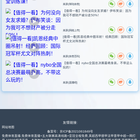
来源:[咪咕体育]
【值得一看】为何没向女友求婚？伊布笑谈：因为
我可不想财产被分走50%！
来源:[网络上传]
[值得一看]凯恩经典中圈吊射！经典回顾：国际冠军
杯尤文对阵热刺！
来源:[体育百科]
【值得一看】nybo全国总决赛最萌身高，不带这么
玩的！
来源:[直播吧]
友情链接:
网站地图
备案号：
京ICP备2021061849号
免费体育直播,免费体育直播+五大联赛高清线路+亚冠全程免费,英超西甲德甲法甲意甲中超一网打