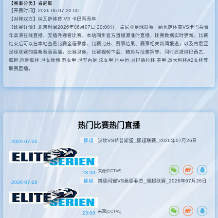
【赛事分类】
肯尼联
【开赛时间】2026-06-07 20:00
其他赛事
【对阵双方】纳瓦萨体育 VS 卡巴蒂青年
【比赛详情】北京时间2026年06月07日 20:00分，肯尼亚足球联赛 : 纳瓦萨体育VS卡巴蒂青
年高清在线直播，无插件观看比赛。本站同步官方直播源准时直播，比赛数据实时更新。比赛
结束后可以在本站查看比赛全程录像、比赛比分、赛事结果、赛事相关新闻报道，以及肯尼亚
足球联赛的最新赛事直播，比赛录像，比赛视频下载，精彩片段集锦等。同时还提供巴西乙,
威超,阿超联杯,世女欧预,苏女甲,世室內足,法女甲,地中运,甘巴德拉杯,芬甲,意大利杯A2女杯等
联赛直播。
热门比赛热门直播
挪超
汉坎VS萨普斯堡_挪超联赛_2026年07月26日
2026-07-26
来源:[CCTV5]
23:00
挪超
博德闪耀VS桑德菲杰_挪超联赛_2026年07月26日
2026-07-26
来源:[CCTV5]
23:00