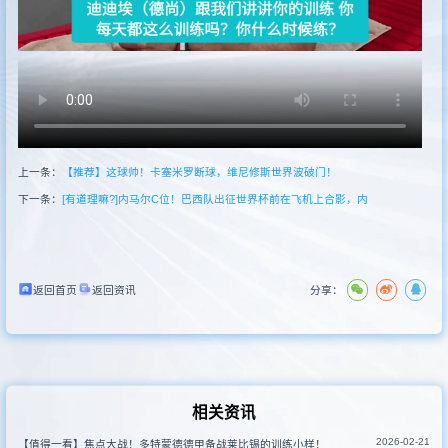
其他赛事
上一条：
【推荐】这球帅！卡塞米罗断球，维尼修斯世界波破门！
下一条：
[有道理嘛?]内马尔C位！巴西队出征世界杯前在飞机上合影，内
返回首页
返回资讯
分享：
相关资讯
2026-02-21
【值得一看】焦点大战！多特蒙德德甲备战莱比锡的训练小样！