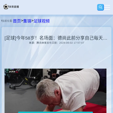
>
>
首页
集锦
足球视频
当前位置:
首页
[足球]今年58岁！名场面：德尚此前分享自己每天会做一个小时平板支撑！
足球
来源：腾讯体育
发布日期：2026-06-02 17:57:07
篮球
录播
集锦
速报