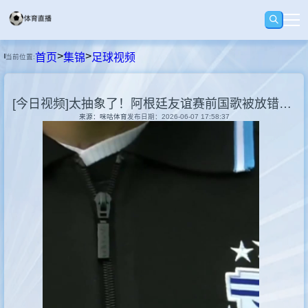
>
>
首页
集锦
足球视频
当前位置:
首页
[今日视频]太抽象了！阿根廷友谊赛前国歌被放错，全场一片疑惑！
足球
来源：咪咕体育
发布日期：2026-06-07 17:58:37
篮球
录播
集锦
速报