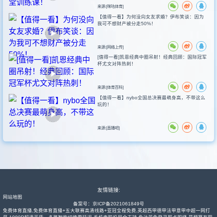
来源:[咪咕体育]
【值得一看】为何没向女友求婚？伊布笑谈：因为
我可不想财产被分走50%！
来源:[网络上传]
[值得一看]凯恩经典中圈吊射！经典回顾：国际冠军
杯尤文对阵热刺！
来源:[体育百科]
【值得一看】nybo全国总决赛最萌身高，不带这么
玩的！
来源:[直播吧]
友情链接:
网站地图
备案号：
京ICP备2021061849号
免费体育直播,免费体育直播+五大联赛高清线路+亚冠全程免费,英超西甲德甲法甲意甲中超一网打