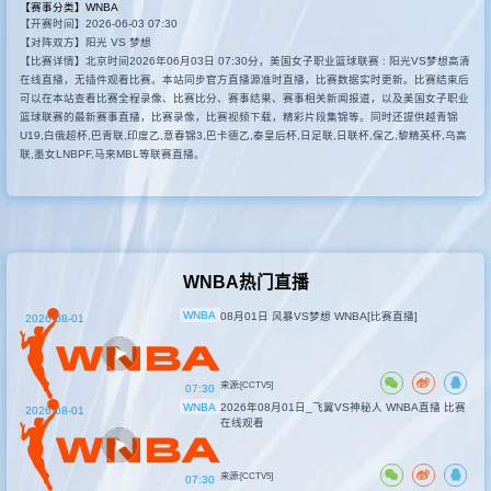
【赛事分类】
WNBA
【开赛时间】2026-06-03 07:30
其他赛事
【对阵双方】阳光 VS 梦想
【比赛详情】北京时间2026年06月03日 07:30分，美国女子职业篮球联赛 : 阳光VS梦想高清
在线直播，无插件观看比赛。本站同步官方直播源准时直播，比赛数据实时更新。比赛结束后
可以在本站查看比赛全程录像、比赛比分、赛事结果、赛事相关新闻报道，以及美国女子职业
篮球联赛的最新赛事直播，比赛录像，比赛视频下载，精彩片段集锦等。同时还提供越青锦
U19,白俄超杯,巴青联,印度乙,意春锦3,巴卡德乙,泰皇后杯,日足联,日联杯,保乙,黎精英杯,乌高
联,墨女LNBPF,马来MBL等联赛直播。
WNBA热门直播
WNBA
08月01日 风暴VS梦想 WNBA[比赛直播]
2026-08-01
来源:[CCTV5]
07:30
WNBA
2026年08月01日_飞翼VS神秘人 WNBA直播 比赛
2026-08-01
在线观看
来源:[CCTV5]
07:30