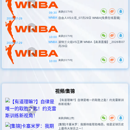
来源:[CCTV5]
09:30
WNBA
自由人VS火花_07月29日 WNBA[免费在线直播]
2026-07-29
来源:[CCTV5]
10:00
WNBA
波特兰火焰VS王牌 WNBA【高清直播】_2026年07
2026-07-29
月29日
来源:[CCTV5]
10:00
视频/集锦
【有道理嘛?】自律是唯一的取胜之匙！约克雷斯训
练新视角！
来源:[网络上传]
[集锦]卡塞米罗：我期待能帮助梅西，他是足球历史
上最伟大球员之一！