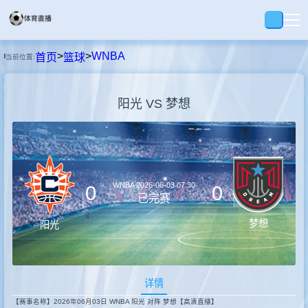
>
>
WNBA
首页
篮球
当前位置:
首页
阳光 VS 梦想
足球
篮球
WNBA
2026-06-03 07:30
0
0
录播
已完赛
梦想
阳光
集锦
详情
速报
【赛事名称】2026年06月03日 WNBA 阳光 对阵 梦想【高清直播】