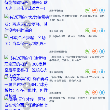
来源:[咪咕体育]
[有道理嘛?]大度❗️帕雷德斯：西班牙确实更强，其他
没啥好辟谣的
来源:[网络上传]
[日本]合不拢嘴！名场面：当森保一见到凯恩~
来源:[欧洲杯直播吧]
【有道理嘛?】违背物理定理的扣篮！360度腾空后
平筐暴扣，这核心力量太绝了！
来源:[咪咕体育]
【视频/集锦】梅西再踢一届世界杯？TSN足球分析
师：存在可能性，但微乎其微
来源:[直播吧]
[集锦]青年才俊！阿隆索在切尔西上任后的第七堂训
练课！