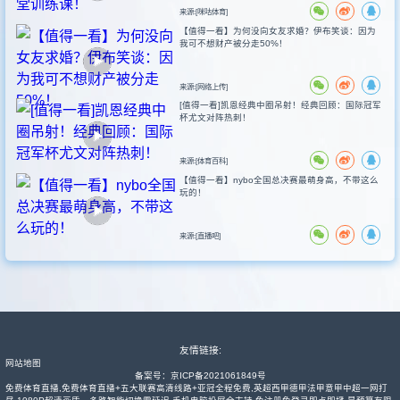
来源:[咪咕体育]
【值得一看】为何没向女友求婚？伊布笑谈：因为
我可不想财产被分走50%！
来源:[网络上传]
[值得一看]凯恩经典中圈吊射！经典回顾：国际冠军
杯尤文对阵热刺！
来源:[体育百科]
【值得一看】nybo全国总决赛最萌身高，不带这么
玩的！
来源:[直播吧]
友情链接:
网站地图
备案号：
京ICP备2021061849号
免费体育直播,免费体育直播+五大联赛高清线路+亚冠全程免费,英超西甲德甲法甲意甲中超一网打