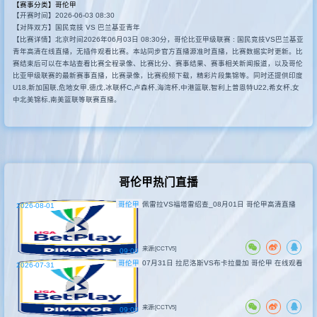
【赛事分类】
哥伦甲
【开赛时间】2026-06-03 08:30
其他赛事
【对阵双方】国民竞技 VS 巴兰基亚青年
【比赛详情】北京时间2026年06月03日 08:30分，哥伦比亚甲级联赛 : 国民竞技VS巴兰基亚
青年高清在线直播，无插件观看比赛。本站同步官方直播源准时直播，比赛数据实时更新。比
赛结束后可以在本站查看比赛全程录像、比赛比分、赛事结果、赛事相关新闻报道，以及哥伦
比亚甲级联赛的最新赛事直播，比赛录像，比赛视频下载，精彩片段集锦等。同时还提供印度
U18,新加国联,危地女甲,德戊,冰联杯C,卢森杯,海湾杯,中港篮联,智利上普恩特U22,希女杯,女
中北美锦标,南美篮联等联赛直播。
哥伦甲热门直播
哥伦甲
佩雷拉VS福塔雷绍查_08月01日 哥伦甲高清直播
2026-08-01
来源:[CCTV5]
09:00
哥伦甲
07月31日 拉尼洛斯VS布卡拉曼加 哥伦甲 在线观看
2026-07-31
来源:[CCTV5]
09:00