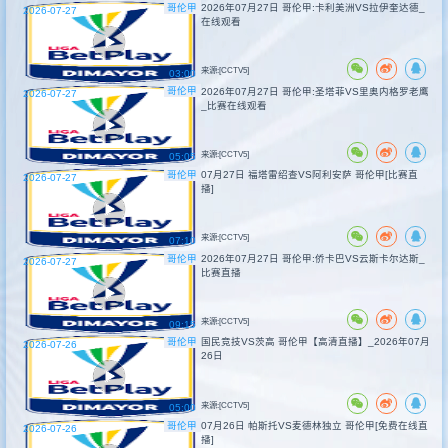
哥伦甲
2026年07月27日 哥伦甲:卡利美洲VS拉伊奎达德_
2026-07-27
在线观看
来源:[CCTV5]
03:00
哥伦甲
2026年07月27日 哥伦甲:圣塔菲VS里奥内格罗老鹰
2026-07-27
_比赛在线观看
来源:[CCTV5]
05:05
哥伦甲
07月27日 福塔雷绍查VS阿利安萨 哥伦甲[比赛直
2026-07-27
播]
来源:[CCTV5]
07:10
哥伦甲
2026年07月27日 哥伦甲:侨卡巴VS云斯卡尔达斯_
2026-07-27
比赛直播
来源:[CCTV5]
09:15
哥伦甲
国民竞技VS茨高 哥伦甲【高清直播】_2026年07月
2026-07-26
26日
来源:[CCTV5]
05:00
哥伦甲
07月26日 帕斯托VS麦德林独立 哥伦甲[免费在线直
2026-07-26
播]