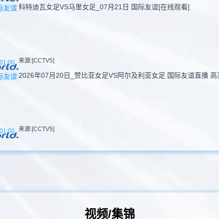
科特迪瓦女足VS马里女足_07月21日 国际友谊[在线观看]
际友谊
来源:[CCTV5]
01:00
2026年07月20日_赞比亚女足VS阿尔及利亚女足 国际友谊直播 
际友谊
来源:[CCTV5]
01:00
视频/集锦