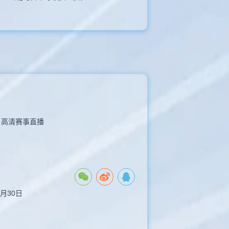
播 高清赛事直播
月30日