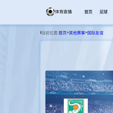
首页
足球
>
>
当前位置:
首页
其他赛事
国际友谊