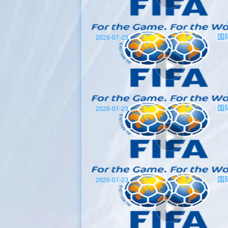
国
2026-07-23
国
2026-07-23
国
2026-07-23