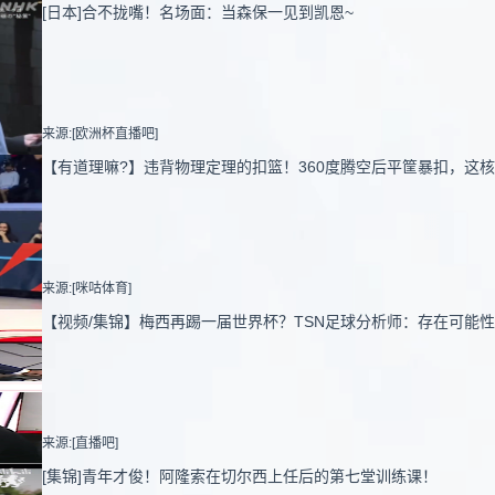
[日本]合不拢嘴！名场面：当森保一见到凯恩~
来源:[欧洲杯直播吧]
【有道理嘛?】违背物理定理的扣篮！360度腾空后平筐暴扣，这
来源:[咪咕体育]
【视频/集锦】梅西再踢一届世界杯？TSN足球分析师：存在可能
来源:[直播吧]
[集锦]青年才俊！阿隆索在切尔西上任后的第七堂训练课！