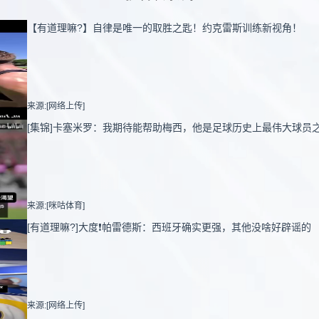
【有道理嘛?】自律是唯一的取胜之匙！约克雷斯训练新视角！
来源:[网络上传]
[集锦]卡塞米罗：我期待能帮助梅西，他是足球历史上最伟大球员
来源:[咪咕体育]
[有道理嘛?]大度❗️帕雷德斯：西班牙确实更强，其他没啥好辟谣的
来源:[网络上传]