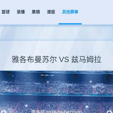
篮球
录播
集锦
速报
其他赛事
雅各布曼苏尔 VS 兹马姆拉
摩洛超
2026-06-04 00:00