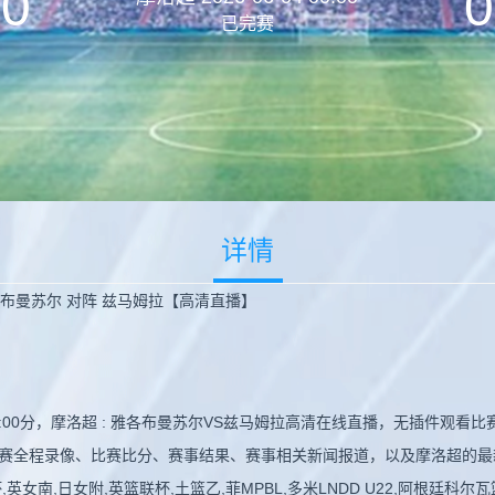
0
0
已完赛
详情
雅各布曼苏尔 对阵 兹马姆拉【高清直播】
 00:00分，摩洛超 : 雅各布曼苏尔VS兹马姆拉高清在线直播，无插件观
赛全程录像、比赛比分、赛事结果、赛事相关新闻报道，以及摩洛超的最
女南,日女附,英篮联杯,土篮乙,菲MPBL,多米LNDD U22,阿根廷科尔