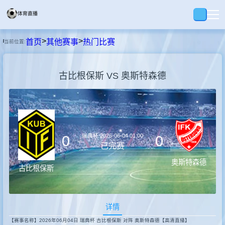
>
>
首页
其他赛事
热门比赛
当前位置:
首页
古比根保斯 VS 奥斯特森德
足球
篮球
瑞典杯
2026-06-04 01:00
0
0
录播
已完赛
奥斯特森德
古比根保斯
集锦
详情
速报
【赛事名称】2026年06月04日 瑞典杯 古比根保斯 对阵 奥斯特森德【高清直播】