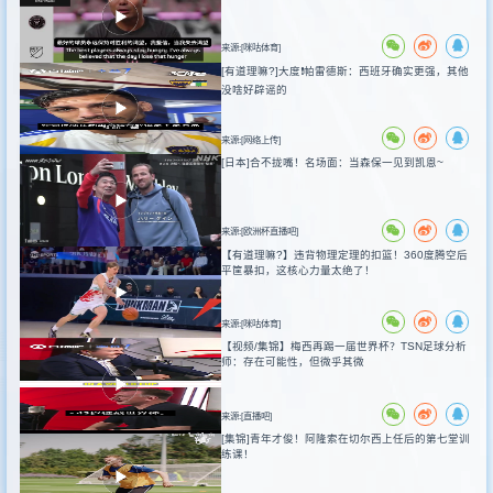
来源:[咪咕体育]
[有道理嘛?]大度❗️帕雷德斯：西班牙确实更强，其他
没啥好辟谣的
来源:[网络上传]
[日本]合不拢嘴！名场面：当森保一见到凯恩~
来源:[欧洲杯直播吧]
【有道理嘛?】违背物理定理的扣篮！360度腾空后
平筐暴扣，这核心力量太绝了！
来源:[咪咕体育]
【视频/集锦】梅西再踢一届世界杯？TSN足球分析
师：存在可能性，但微乎其微
来源:[直播吧]
[集锦]青年才俊！阿隆索在切尔西上任后的第七堂训
练课！