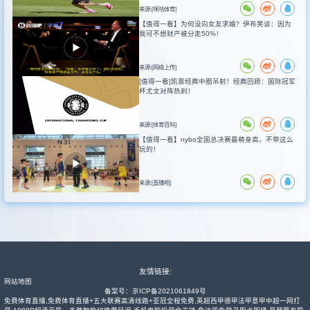
来源:[咪咕体育]
【值得一看】为何没向女友求婚？伊布笑谈：因为
我可不想财产被分走50%！
来源:[网络上传]
[值得一看]凯恩经典中圈吊射！经典回顾：国际冠军
杯尤文对阵热刺！
来源:[体育百科]
【值得一看】nybo全国总决赛最萌身高，不带这么
玩的！
来源:[直播吧]
友情链接:
网站地图
备案号：
京ICP备2021061849号
免费体育直播,免费体育直播+五大联赛高清线路+亚冠全程免费,英超西甲德甲法甲意甲中超一网打