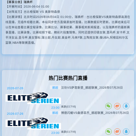
【赛事分类】
瑞典杯
【开赛时间】2026-06-04 01:00
其他赛事
【对阵双方】古比根保斯 VS 奥斯特森德
【比赛详情】北京时间2026年06月04日 01:00分，瑞典杯 : 古比根保斯VS奥斯特森德高清在
线直播，无插件观看比赛。本站同步官方直播源准时直播，比赛数据实时更新。比赛结束后可
以在本站查看比赛全程录像、比赛比分、赛事结果、赛事相关新闻报道，以及瑞典杯的最新赛
事直播，比赛录像，比赛视频下载，精彩片段集锦等。同时还提供印德女联,意丙杯,安卡杯,太
平洋女运,圣马甲,美女锦标,瑞士超,丹女超,美金杯,马来F联,立陶宛女联,俄UBA,阿根廷科尔瓦
篮联,NBA等联赛直播。
热门比赛热门直播
挪超
汉坎VS萨普斯堡_挪超联赛_2026年07月26日
2026-07-26
来源:[CCTV5]
23:00
挪超
博德闪耀VS桑德菲杰_挪超联赛_2026年07月26日
2026-07-26
来源:[CCTV5]
23:00