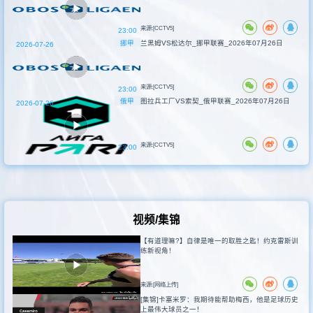
来源:[CCTV5]
23:00
挪甲
兰黑姆VS松达尔_挪甲联赛_2026年07月26日
2026-07-26
来源:[CCTV5]
23:00
俄甲
图拉兵工厂VS索契_俄甲联赛_2026年07月26日
2026-07-26
来源:[CCTV5]
23:00
视频/集锦
【有道理嘛?】自律是唯一的取胜之匙！约克雷斯训
练新视角！
来源:[网络上传]
[集锦]卡塞米罗：我期待能帮助梅西，他是足球历史
上最伟大球员之一！