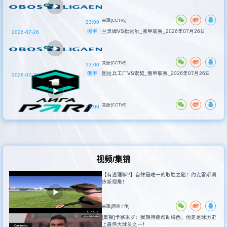
来源:[CCTV5]
23:00
挪甲
兰黑姆VS松达尔_挪甲联赛_2026年07月26日
2026-07-26
来源:[CCTV5]
23:00
俄甲
图拉兵工厂VS索契_俄甲联赛_2026年07月26日
2026-07-26
来源:[CCTV5]
23:00
视频/集锦
【有道理嘛?】自律是唯一的取胜之匙！约克雷斯训
练新视角！
来源:[网络上传]
[集锦]卡塞米罗：我期待能帮助梅西，他是足球历史
上最伟大球员之一！