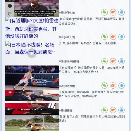
来源:[咪咕体育]
[有道理嘛?]大度❗️帕雷德斯：西班牙确实更强，其他
没啥好辟谣的
来源:[网络上传]
[日本]合不拢嘴！名场面：当森保一见到凯恩~
来源:[欧洲杯直播吧]
【有道理嘛?】违背物理定理的扣篮！360度腾空后
平筐暴扣，这核心力量太绝了！
来源:[咪咕体育]
【视频/集锦】梅西再踢一届世界杯？TSN足球分析
师：存在可能性，但微乎其微
来源:[直播吧]
[集锦]青年才俊！阿隆索在切尔西上任后的第七堂训
练课！