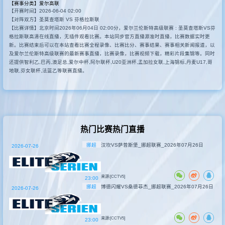
【赛事分类】
爱尔高联
【开赛时间】2026-06-04 02:00
其他赛事
【对阵双方】圣莫查塔斯 VS 芬格拉斯联
【比赛详情】北京时间2026年06月04日 02:00分，爱尔兰伦斯特高级联赛 : 圣莫查塔斯VS芬
格拉斯联高清在线直播，无插件观看比赛。本站同步官方直播源准时直播，比赛数据实时更
新。比赛结束后可以在本站查看比赛全程录像、比赛比分、赛事结果、赛事相关新闻报道，以
及爱尔兰伦斯特高级联赛的最新赛事直播，比赛录像，比赛视频下载，精彩片段集锦等。同时
还提供智利乙,巴丙,澳足总,爱尔中杯,阿尔联杯,U20亚洲杯,孟加拉女联,上海锦标,丹麦U17,哥
地联,芬女联杯,法篮乙等联赛直播。
热门比赛热门直播
挪超
汉坎VS萨普斯堡_挪超联赛_2026年07月26日
2026-07-26
来源:[CCTV5]
23:00
挪超
博德闪耀VS桑德菲杰_挪超联赛_2026年07月26日
2026-07-26
来源:[CCTV5]
23:00