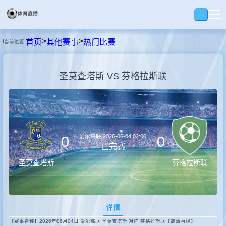
>
>
首页
其他赛事
热门比赛
当前位置:
首页
圣莫查塔斯 VS 芬格拉斯联
足球
篮球
爱尔高联
2026-06-04 02:00
0
0
录播
已完赛
圣莫查塔斯
芬格拉斯联
集锦
详情
速报
【赛事名称】2026年06月04日 爱尔高联 圣莫查塔斯 对阵 芬格拉斯联【高清直播】