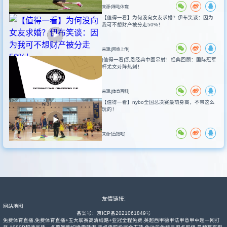
来源:[咪咕体育]
【值得一看】为何没向女友求婚？伊布笑谈：因为
我可不想财产被分走50%！
来源:[网络上传]
[值得一看]凯恩经典中圈吊射！经典回顾：国际冠军
杯尤文对阵热刺！
来源:[体育百科]
【值得一看】nybo全国总决赛最萌身高，不带这么
玩的！
来源:[直播吧]
友情链接:
网站地图
备案号：
京ICP备2021061849号
免费体育直播,免费体育直播+五大联赛高清线路+亚冠全程免费,英超西甲德甲法甲意甲中超一网打