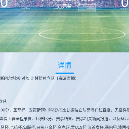
0
0
已完赛
详情
安第斯阿尔科塔 对阵 比甘德独立队【高清直播】
立队
 08:00分，圣菲杯 : 安第斯阿尔科塔VS比甘德独立队高清在线直播，无
查看比赛全程录像、比赛比分、赛事结果、赛事相关新闻报道，以及圣菲
,也统杯,匈联杯,乌拉业余杯,乌克超,爱U19杯,澳首女联,塞内甲,澳西夜赛