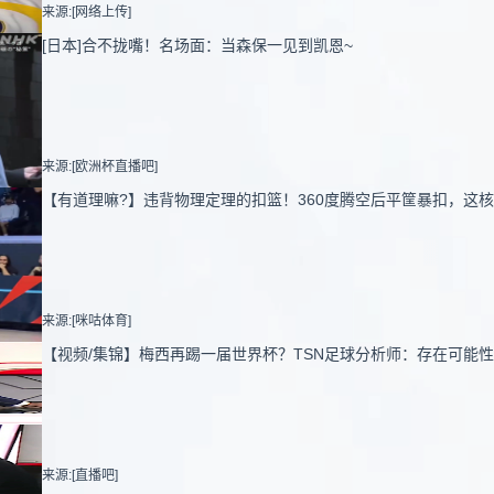
来源:[网络上传]
[日本]合不拢嘴！名场面：当森保一见到凯恩~
来源:[欧洲杯直播吧]
【有道理嘛?】违背物理定理的扣篮！360度腾空后平筐暴扣，这
来源:[咪咕体育]
【视频/集锦】梅西再踢一届世界杯？TSN足球分析师：存在可能
来源:[直播吧]