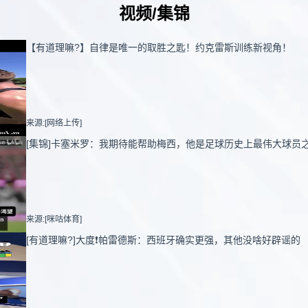
视频/集锦
【有道理嘛?】自律是唯一的取胜之匙！约克雷斯训练新视角！
来源:[网络上传]
[集锦]卡塞米罗：我期待能帮助梅西，他是足球历史上最伟大球员
来源:[咪咕体育]
[有道理嘛?]大度❗️帕雷德斯：西班牙确实更强，其他没啥好辟谣的