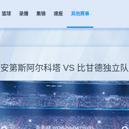
篮球
录播
集锦
速报
其他赛事
安第斯阿尔科塔 VS 比甘德独立队
圣菲杯
2026-06-04 08:00