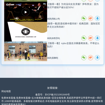
【值得一看】为何没向女友求婚？伊布笑谈：因为
我可不想财产被分走50%！
来源:[网络上传]
[值得一看]凯恩经典中圈吊射！经典回顾：国际冠军
杯尤文对阵热刺！
来源:[体育百科]
【值得一看】nybo全国总决赛最萌身高，不带这么
玩的！
来源:[直播吧]
友情链接:
网站地图
备案号：
京ICP备2021061849号
免费体育直播,免费体育直播+五大联赛高清线路+亚冠全程免费,英超西甲德甲法甲意甲中超一网打
尽,1080P超清画质、多路智能切换零延迟,手机电脑投屏全支持,免注册免登录即点即播,是预算有限
球迷的最爱体育直播站！