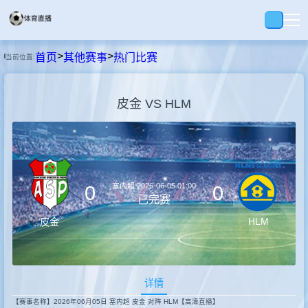
>
>
首页
其他赛事
热门比赛
当前位置:
首页
皮金 VS HLM
足球
篮球
塞内超
2026-06-05 01:00
0
0
录播
已完赛
HLM
皮金
集锦
详情
速报
【赛事名称】2026年06月05日 塞内超 皮金 对阵 HLM【高清直播】