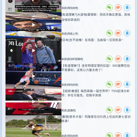
来源:[咪咕体育]
[有道理嘛?]大度❗️帕雷德斯：西班牙确实更强，其他
没啥好辟谣的
来源:[网络上传]
[日本]合不拢嘴！名场面：当森保一见到凯恩~
来源:[欧洲杯直播吧]
【有道理嘛?】违背物理定理的扣篮！360度腾空后
平筐暴扣，这核心力量太绝了！
来源:[咪咕体育]
【视频/集锦】梅西再踢一届世界杯？TSN足球分析
师：存在可能性，但微乎其微
来源:[直播吧]
[集锦]青年才俊！阿隆索在切尔西上任后的第七堂训
练课！
来源:[咪咕体育]