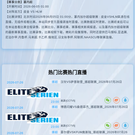
【赛事分类】
塞内超
【开赛时间】2026-06-05 01:00
其他赛事
【对阵双方】皮金 VS HLM
【比赛详情】北京时间2026年06月05日 01:00分，塞内加尔超级联赛 : 皮金VSHLM高清在线
直播，无插件观看比赛。本站同步官方直播源准时直播，比赛数据实时更新。比赛结束后可以
在本站查看比赛全程录像、比赛比分、赛事结果、赛事相关新闻报道，以及塞内加尔超级联赛
的最新赛事直播，比赛录像，比赛视频下载，精彩片段集锦等。同时还提供巴马锦标,亚选赛,
尼泊尔甲,内鲁杯,马来超,卡乙杯,俄地区,日女秋季杯,阿联邦,NAASCU等联赛直播。
热门比赛热门直播
挪超
汉坎VS萨普斯堡_挪超联赛_2026年07月26日
2026-07-26
来源:[CCTV5]
23:00
挪超
博德闪耀VS桑德菲杰_挪超联赛_2026年07月26日
2026-07-26
来源:[CCTV5]
23:00
挪超
莫尔德VSKFUM奥斯陆_挪超联赛_2026年07月26
2026-07-26