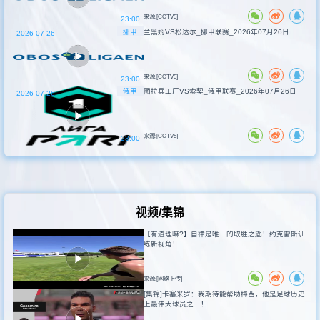
来源:[CCTV5]
23:00
挪甲
兰黑姆VS松达尔_挪甲联赛_2026年07月26日
2026-07-26
来源:[CCTV5]
23:00
俄甲
图拉兵工厂VS索契_俄甲联赛_2026年07月26日
2026-07-26
来源:[CCTV5]
23:00
视频/集锦
【有道理嘛?】自律是唯一的取胜之匙！约克雷斯训
练新视角！
来源:[网络上传]
[集锦]卡塞米罗：我期待能帮助梅西，他是足球历史
上最伟大球员之一！