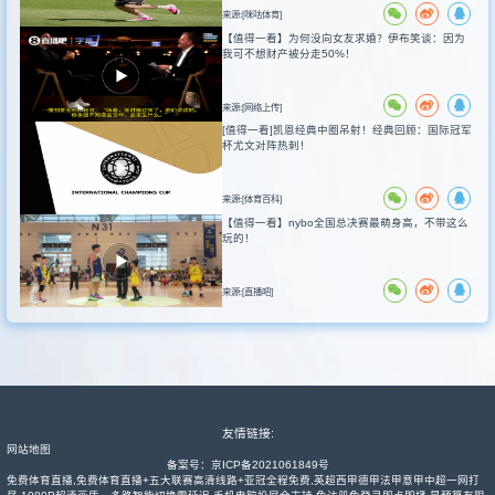
来源:[咪咕体育]
【值得一看】为何没向女友求婚？伊布笑谈：因为
我可不想财产被分走50%！
来源:[网络上传]
[值得一看]凯恩经典中圈吊射！经典回顾：国际冠军
杯尤文对阵热刺！
来源:[体育百科]
【值得一看】nybo全国总决赛最萌身高，不带这么
玩的！
来源:[直播吧]
友情链接:
网站地图
备案号：
京ICP备2021061849号
免费体育直播,免费体育直播+五大联赛高清线路+亚冠全程免费,英超西甲德甲法甲意甲中超一网打