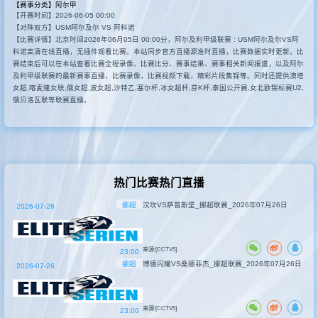
【赛事分类】
阿尔甲
【开赛时间】2026-06-05 00:00
其他赛事
【对阵双方】USM阿尔及尔 VS 阿科诺
【比赛详情】北京时间2026年06月05日 00:00分，阿尔及利甲级联赛 : USM阿尔及尔VS阿
科诺高清在线直播，无插件观看比赛。本站同步官方直播源准时直播，比赛数据实时更新。比
赛结束后可以在本站查看比赛全程录像、比赛比分、赛事结果、赛事相关新闻报道，以及阿尔
及利甲级联赛的最新赛事直播，比赛录像，比赛视频下载，精彩片段集锦等。同时还提供澳塔
女超,喀麦隆女联,俄女超,波女超,沙特乙,塞尔杯,冰女超杯,芬K杯,泰国公开赛,女北欧锦标赛U2,
俄贝洛瓦联等联赛直播。
热门比赛热门直播
挪超
汉坎VS萨普斯堡_挪超联赛_2026年07月26日
2026-07-26
来源:[CCTV5]
23:00
挪超
博德闪耀VS桑德菲杰_挪超联赛_2026年07月26日
2026-07-26
来源:[CCTV5]
23:00