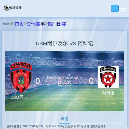
>
>
首页
其他赛事
热门比赛
当前位置:
首页
USM阿尔及尔 VS 阿科诺
足球
篮球
阿尔甲
2026-06-05 00:00
0
0
录播
已完赛
阿科诺
USM阿尔及尔
集锦
详情
速报
【赛事名称】2026年06月05日 阿尔甲 USM阿尔及尔 对阵 阿科诺【高清直播】