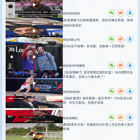
来源:[咪咕体育]
[有道理嘛?]大度❗️帕雷德斯：西班牙确实更强，其他
没啥好辟谣的
来源:[网络上传]
[日本]合不拢嘴！名场面：当森保一见到凯恩~
来源:[欧洲杯直播吧]
【有道理嘛?】违背物理定理的扣篮！360度腾空后
平筐暴扣，这核心力量太绝了！
来源:[咪咕体育]
【视频/集锦】梅西再踢一届世界杯？TSN足球分析
师：存在可能性，但微乎其微
来源:[直播吧]
[集锦]青年才俊！阿隆索在切尔西上任后的第七堂训
练课！