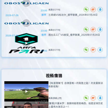
来源:[CCTV5]
23:00
挪甲
兰黑姆VS松达尔_挪甲联赛_2026年07月26日
2026-07-26
来源:[CCTV5]
23:00
俄甲
图拉兵工厂VS索契_俄甲联赛_2026年07月26日
2026-07-26
来源:[CCTV5]
23:00
视频/集锦
【有道理嘛?】自律是唯一的取胜之匙！约克雷斯训
练新视角！
来源:[网络上传]
[集锦]卡塞米罗：我期待能帮助梅西，他是足球历史
上最伟大球员之一！