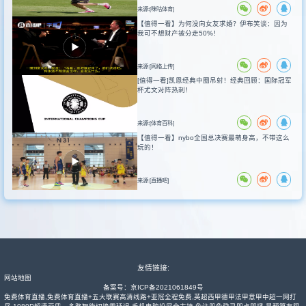
来源:[咪咕体育]
【值得一看】为何没向女友求婚？伊布笑谈：因为
我可不想财产被分走50%！
来源:[网络上传]
[值得一看]凯恩经典中圈吊射！经典回顾：国际冠军
杯尤文对阵热刺！
来源:[体育百科]
【值得一看】nybo全国总决赛最萌身高，不带这么
玩的！
来源:[直播吧]
友情链接:
网站地图
备案号：
京ICP备2021061849号
免费体育直播,免费体育直播+五大联赛高清线路+亚冠全程免费,英超西甲德甲法甲意甲中超一网打