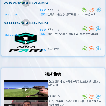
来源:[CCTV5]
23:00
挪甲
兰黑姆VS松达尔_挪甲联赛_2026年07月26日
2026-07-26
来源:[CCTV5]
23:00
俄甲
图拉兵工厂VS索契_俄甲联赛_2026年07月26日
2026-07-26
来源:[CCTV5]
23:00
视频/集锦
【有道理嘛?】自律是唯一的取胜之匙！约克雷斯训
练新视角！
来源:[网络上传]
[集锦]卡塞米罗：我期待能帮助梅西，他是足球历史
上最伟大球员之一！