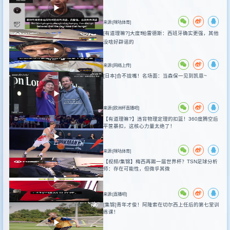
来源:[咪咕体育]
[有道理嘛?]大度❗️帕雷德斯：西班牙确实更强，其他
没啥好辟谣的
来源:[网络上传]
[日本]合不拢嘴！名场面：当森保一见到凯恩~
来源:[欧洲杯直播吧]
【有道理嘛?】违背物理定理的扣篮！360度腾空后
平筐暴扣，这核心力量太绝了！
来源:[咪咕体育]
【视频/集锦】梅西再踢一届世界杯？TSN足球分析
师：存在可能性，但微乎其微
来源:[直播吧]
[集锦]青年才俊！阿隆索在切尔西上任后的第七堂训
练课！