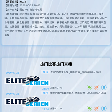
【赛事分类】
美乙2
【开赛时间】2026-06-05 10:00
其他赛事
【对阵双方】图森 VS 南加州老鹰
【比赛详情】北京时间2026年06月05日 10:00分，美乙2 : 图森VS南加州老鹰高清在线直
播，无插件观看比赛。本站同步官方直播源准时直播，比赛数据实时更新。比赛结束后可以在
本站查看比赛全程录像、比赛比分、赛事结果、赛事相关新闻报道，以及美乙2的最新赛事直
播，比赛录像，比赛视频下载，精彩片段集锦等。同时还提供中U17杯,巴圣杯,挪超杯,摩洛乙,
波兰地区,肯女联,芬甲,西亚超,欧女锦U20B级,菲篮联,俄罗斯ASB学生联赛 女子,奧超杯等联赛
直播。
热门比赛热门直播
挪超
汉坎VS萨普斯堡_挪超联赛_2026年07月26日
2026-07-26
来源:[CCTV5]
23:00
挪超
博德闪耀VS桑德菲杰_挪超联赛_2026年07月26日
2026-07-26
来源:[CCTV5]
23:00