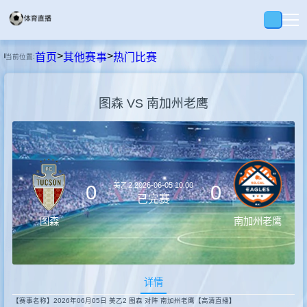
>
>
首页
其他赛事
热门比赛
当前位置:
首页
图森 VS 南加州老鹰
足球
篮球
美乙2
2026-06-05 10:00
0
0
录播
已完赛
图森
南加州老鹰
集锦
详情
速报
【赛事名称】2026年06月05日 美乙2 图森 对阵 南加州老鹰【高清直播】