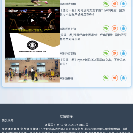
来源:[咪咕体育]
【值得一看】为何没向女友求婚？伊布笑谈：因为
我可不想财产被分走50%！
来源:[网络上传]
[值得一看]凯恩经典中圈吊射！经典回顾：国际冠军
杯尤文对阵热刺！
来源:[体育百科]
【值得一看】nybo全国总决赛最萌身高，不带这么
玩的！
来源:[直播吧]
友情链接:
网站地图
备案号：
京ICP备2021061849号
免费体育直播,免费体育直播+五大联赛高清线路+亚冠全程免费,英超西甲德甲法甲意甲中超一网打