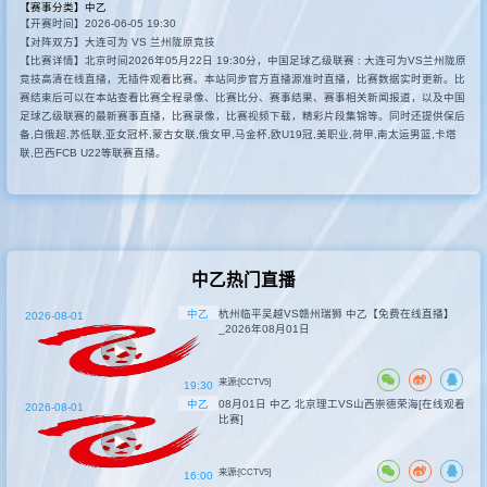
【赛事分类】
中乙
【开赛时间】2026-06-05 19:30
其他赛事
【对阵双方】大连可为 VS 兰州陇原竞技
【比赛详情】北京时间2026年05月22日 19:30分，中国足球乙级联赛 : 大连可为VS兰州陇原
竞技高清在线直播，无插件观看比赛。本站同步官方直播源准时直播，比赛数据实时更新。比
赛结束后可以在本站查看比赛全程录像、比赛比分、赛事结果、赛事相关新闻报道，以及中国
足球乙级联赛的最新赛事直播，比赛录像，比赛视频下载，精彩片段集锦等。同时还提供保后
备,白俄超,苏低联,亚女冠杯,蒙古女联,俄女甲,马金杯,欧U19冠,美职业,荷甲,南太运男篮,卡塔
联,巴西FCB U22等联赛直播。
中乙热门直播
中乙
杭州临平吴越VS赣州瑞狮 中乙【免费在线直播】
2026-08-01
_2026年08月01日
来源:[CCTV5]
19:30
中乙
08月01日 中乙 北京理工VS山西崇德荣海[在线观看
2026-08-01
比赛]
来源:[CCTV5]
16:00