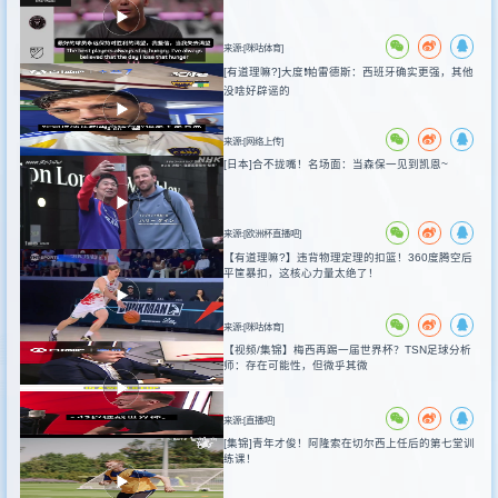
来源:[咪咕体育]
[有道理嘛?]大度❗️帕雷德斯：西班牙确实更强，其他
没啥好辟谣的
来源:[网络上传]
[日本]合不拢嘴！名场面：当森保一见到凯恩~
来源:[欧洲杯直播吧]
【有道理嘛?】违背物理定理的扣篮！360度腾空后
平筐暴扣，这核心力量太绝了！
来源:[咪咕体育]
【视频/集锦】梅西再踢一届世界杯？TSN足球分析
师：存在可能性，但微乎其微
来源:[直播吧]
[集锦]青年才俊！阿隆索在切尔西上任后的第七堂训
练课！