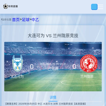
>
>
首页
足球
中乙
当前位置:
首页
大连可为 VS 兰州陇原竞技
足球
篮球
中乙
2026-06-05 19:30
0
0
录播
已完赛
大连可为
兰州陇原竞技
集锦
详情
速报
【赛事名称】2026年06月05日 中乙 大连可为 对阵 兰州陇原竞技【高清直播】