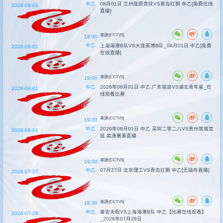
中乙
08月01日 兰州陇原竞技VS青岛红狮 中乙[免费在线
2026-08-01
直播]
来源:[CCTV5]
18:30
中乙
上海海港B队VS大连英博B队_08月01日 中乙[免费
2026-08-01
在线直播]
来源:[CCTV5]
19:00
中乙
2026年08月01日 中乙:广东铭途VS湖北青年星_在
2026-08-01
线观看比赛
来源:[CCTV5]
19:30
中乙
2026年08月01日 中乙 深圳二零二八VS贵州筑城竞
2026-08-01
技 高清赛事直播
来源:[CCTV5]
19:30
中乙
07月27日 北京理工VS青岛红狮 中乙[无插件直播]
2026-07-27
来源:[CCTV5]
18:30
中乙
泰安天贶VS上海海港B队 中乙【比赛在线观看】
2026-07-26
_2026年07月26日