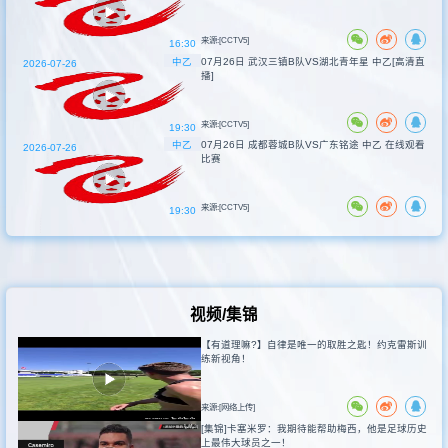
来源:[CCTV5]
16:30
中乙
07月26日 武汉三镇B队VS湖北青年星 中乙[高清直
2026-07-26
播]
来源:[CCTV5]
19:30
中乙
07月26日 成都蓉城B队VS广东铭途 中乙 在线观看
2026-07-26
比赛
来源:[CCTV5]
19:30
视频/集锦
【有道理嘛?】自律是唯一的取胜之匙！约克雷斯训
练新视角！
来源:[网络上传]
[集锦]卡塞米罗：我期待能帮助梅西，他是足球历史
上最伟大球员之一！