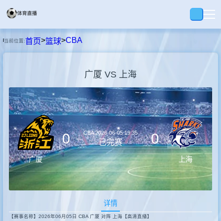
>
>
CBA
首页
篮球
当前位置:
首页
广厦 VS 上海
足球
篮球
CBA
2026-06-05 19:35
0
0
录播
已完赛
广厦
上海
集锦
详情
速报
【赛事名称】2026年06月05日 CBA 广厦 对阵 上海【高清直播】