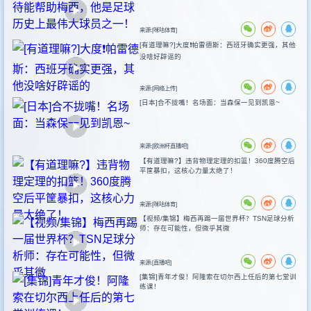
来源:[咪咕体育]
[有道理嘛?]大度❗️帕雷德斯：西班牙确实更强，其他
没啥好辟谣的
来源:[网络上传]
[日本]合不拢嘴！名场面：当森保一见到凯恩~
来源:[欧洲杯直播吧]
【有道理嘛?】违背物理定理的扣篮！360度腾空后
平筐暴扣，这核心力量太绝了！
来源:[咪咕体育]
【视频/集锦】梅西再踢一届世界杯？TSN足球分析
师：存在可能性，但微乎其微
来源:[直播吧]
[集锦]青年才俊！阿隆索在切尔西上任后的第七堂训
练课！