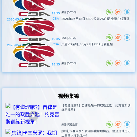
来源:[CCTV5]
19:35
CBA
2026年05月18日 CBA 深圳VS广厦 免费在线直播
2026-05-18
来源:[CCTV5]
19:35
CBA
广厦VS深圳_05月21日 CBA比赛直播
2026-05-21
来源:[CCTV5]
19:35
视频/集锦
【有道理嘛?】自律是唯一的取胜之匙！约克雷斯训
练新视角！
来源:[网络上传]
[集锦]卡塞米罗：我期待能帮助梅西，他是足球历史
上最伟大球员之一！