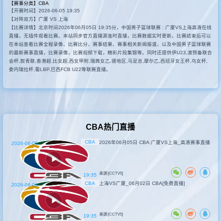
【赛事分类】
CBA
【开赛时间】2026-06-05 19:35
其他赛事
【对阵双方】广厦 VS 上海
【比赛详情】北京时间2026年06月05日 19:35分，中国男子篮球联赛 : 广厦VS上海高清在线
直播，无插件观看比赛。本站同步官方直播源准时直播，比赛数据实时更新。比赛结束后可以
在本站查看比赛全程录像、比赛比分、赛事结果、赛事相关新闻报道，以及中国男子篮球联赛
的最新赛事直播，比赛录像，比赛视频下载，精彩片段集锦等。同时还提供伊U23,澳预备联合
会杯,叙青联,香港超,比女超,西女甲附,瑞典女乙,德地区,马足总,摩尔乙,西班牙女王杯,乌女杯,
委内瑞拉杯,葡LBP,巴西FCB U22等联赛直播。
CBA热门直播
CBA
2026年06月05日 CBA:广厦VS上海_高清赛事直播
2026-06-05
来源:[CCTV5]
19:35
CBA
上海VS广厦_06月02日 CBA[免费直播]
2026-06-02
来源:[CCTV5]
19:35