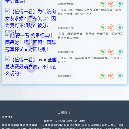
来源:[咪咕体育]
【值得一看】为何没向女友求婚？伊布笑谈：因为
我可不想财产被分走50%！
来源:[网络上传]
[值得一看]凯恩经典中圈吊射！经典回顾：国际冠军
杯尤文对阵热刺！
来源:[体育百科]
【值得一看】nybo全国总决赛最萌身高，不带这么
玩的！
来源:[直播吧]
友情链接:
网站地图
备案号：
京ICP备2021061849号
免费体育直播,免费体育直播+五大联赛高清线路+亚冠全程免费,英超西甲德甲法甲意甲中超一网打