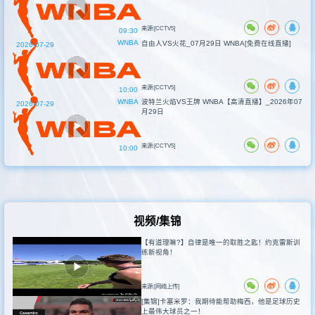
来源:[CCTV5]
09:30
WNBA
自由人VS火花_07月29日 WNBA[免费在线直播]
2026-07-29
来源:[CCTV5]
10:00
WNBA
波特兰火焰VS王牌 WNBA【高清直播】_2026年07
2026-07-29
月29日
来源:[CCTV5]
10:00
视频/集锦
【有道理嘛?】自律是唯一的取胜之匙！约克雷斯训
练新视角！
来源:[网络上传]
[集锦]卡塞米罗：我期待能帮助梅西，他是足球历史
上最伟大球员之一！