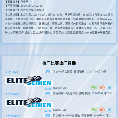
【赛事分类】
马里甲
【开赛时间】2026-06-03 02:30
其他赛事
【对阵双方】布古尼 VS 马里库拉
【比赛详情】北京时间2026年06月03日 02:30分，马里甲级联赛 : 布古尼VS马里库拉高清在
线直播，无插件观看比赛。本站同步官方直播源准时直播，比赛数据实时更新。比赛结束后可
以在本站查看比赛全程录像、比赛比分、赛事结果、赛事相关新闻报道，以及马里甲级联赛的
最新赛事直播，比赛录像，比赛视频下载，精彩片段集锦等。同时还提供澳门丙,土库曼甲,阿
联U21,阿根廷杯,世室內足,比超杯,亚海乙,日篮甲,南太运男篮,巴西保U19,奥篮杯等联赛直播。
热门比赛热门直播
挪超
汉坎VS萨普斯堡_挪超联赛_2026年07月26日
2026-07-26
来源:[CCTV5]
23:00
挪超
博德闪耀VS桑德菲杰_挪超联赛_2026年07月26日
2026-07-26
来源:[CCTV5]
23:00
挪超
莫尔德VSKFUM奥斯陆_挪超联赛_2026年07月26
2026-07-26