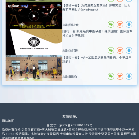
【值得一看】为何没向女友求婚？伊布笑谈：因为
我可不想财产被分走50%！
来源:[网络上传]
[值得一看]凯恩经典中圈吊射！经典回顾：国际冠军
杯尤文对阵热刺！
来源:[体育百科]
【值得一看】nybo全国总决赛最萌身高，不带这么
玩的！
来源:[直播吧]
友情链接:
网站地图
备案号：
京ICP备2021061849号
免费体育直播,免费体育直播+五大联赛高清线路+亚冠全程免费,英超西甲德甲法甲意甲中超一网打
尽,1080P超清画质、多路智能切换零延迟,手机电脑投屏全支持,免注册免登录即点即播,是预算有限
球迷的最爱体育直播站！