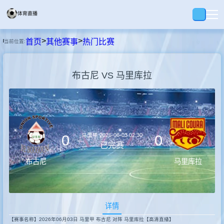
>
>
首页
其他赛事
热门比赛
当前位置:
首页
布古尼 VS 马里库拉
足球
篮球
马里甲
2026-06-03 02:30
0
0
录播
已完赛
布古尼
马里库拉
集锦
详情
速报
【赛事名称】2026年06月03日 马里甲 布古尼 对阵 马里库拉【高清直播】