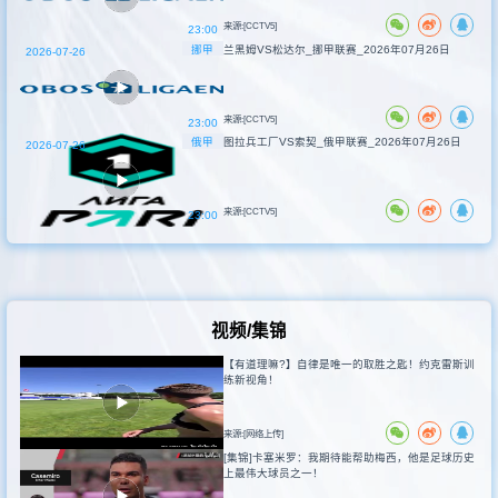
来源:[CCTV5]
23:00
挪甲
兰黑姆VS松达尔_挪甲联赛_2026年07月26日
2026-07-26
来源:[CCTV5]
23:00
俄甲
图拉兵工厂VS索契_俄甲联赛_2026年07月26日
2026-07-26
来源:[CCTV5]
23:00
视频/集锦
【有道理嘛?】自律是唯一的取胜之匙！约克雷斯训
练新视角！
来源:[网络上传]
[集锦]卡塞米罗：我期待能帮助梅西，他是足球历史
上最伟大球员之一！