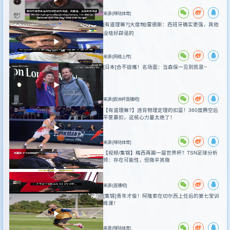
来源:[咪咕体育]
[有道理嘛?]大度❗️帕雷德斯：西班牙确实更强，其他
没啥好辟谣的
来源:[网络上传]
[日本]合不拢嘴！名场面：当森保一见到凯恩~
来源:[欧洲杯直播吧]
【有道理嘛?】违背物理定理的扣篮！360度腾空后
平筐暴扣，这核心力量太绝了！
来源:[咪咕体育]
【视频/集锦】梅西再踢一届世界杯？TSN足球分析
师：存在可能性，但微乎其微
来源:[直播吧]
[集锦]青年才俊！阿隆索在切尔西上任后的第七堂训
练课！
来源:[咪咕体育]