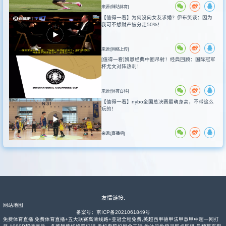
来源:[咪咕体育]
【值得一看】为何没向女友求婚？伊布笑谈：因为
我可不想财产被分走50%！
来源:[网络上传]
[值得一看]凯恩经典中圈吊射！经典回顾：国际冠军
杯尤文对阵热刺！
来源:[体育百科]
【值得一看】nybo全国总决赛最萌身高，不带这么
玩的！
来源:[直播吧]
友情链接:
网站地图
备案号：
京ICP备2021061849号
免费体育直播,免费体育直播+五大联赛高清线路+亚冠全程免费,英超西甲德甲法甲意甲中超一网打