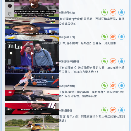
来源:[咪咕体育]
[有道理嘛?]大度❗️帕雷德斯：西班牙确实更强，其他
没啥好辟谣的
来源:[网络上传]
[日本]合不拢嘴！名场面：当森保一见到凯恩~
来源:[欧洲杯直播吧]
【有道理嘛?】违背物理定理的扣篮！360度腾空后
平筐暴扣，这核心力量太绝了！
来源:[咪咕体育]
【视频/集锦】梅西再踢一届世界杯？TSN足球分析
师：存在可能性，但微乎其微
来源:[直播吧]
[集锦]青年才俊！阿隆索在切尔西上任后的第七堂训
练课！