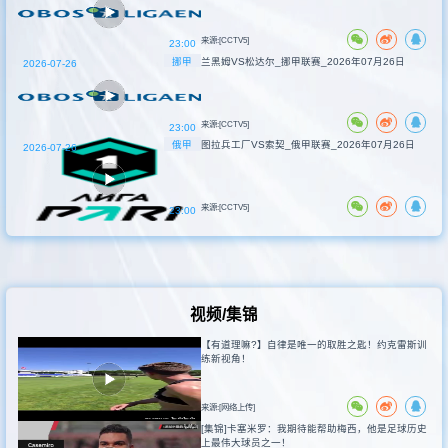
来源:[CCTV5]
23:00
挪甲
兰黑姆VS松达尔_挪甲联赛_2026年07月26日
2026-07-26
来源:[CCTV5]
23:00
俄甲
图拉兵工厂VS索契_俄甲联赛_2026年07月26日
2026-07-26
来源:[CCTV5]
23:00
视频/集锦
【有道理嘛?】自律是唯一的取胜之匙！约克雷斯训
练新视角！
来源:[网络上传]
[集锦]卡塞米罗：我期待能帮助梅西，他是足球历史
上最伟大球员之一！