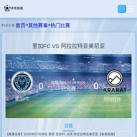
>
>
首页
其他赛事
热门比赛
当前位置:
首页
里加FC VS 阿拉拉特亚美尼亚
足球
篮球
欧冠
2026-07-08 00:00
0
0
录播
已完赛
里加FC
阿拉拉特亚美尼亚
集锦
详情
速报
【赛事名称】2026年07月08日 欧冠 里加FC 对阵 阿拉拉特亚美尼亚【高清直播】