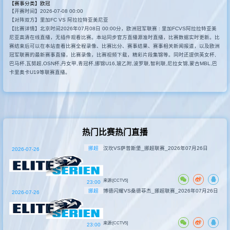
【赛事分类】
欧冠
【开赛时间】2026-07-08 00:00
其他赛事
【对阵双方】里加FC VS 阿拉拉特亚美尼亚
【比赛详情】北京时间2026年07月08日 00:00分，欧洲冠军联赛 : 里加FCVS阿拉拉特亚美
尼亚高清在线直播，无插件观看比赛。本站同步官方直播源准时直播，比赛数据实时更新。比
赛结束后可以在本站查看比赛全程录像、比赛比分、赛事结果、赛事相关新闻报道，以及欧洲
冠军联赛的最新赛事直播，比赛录像，比赛视频下载，精彩片段集锦等。同时还提供英女杯,
巴马杯,瓦努超,OSN杯,丹女甲,青冠杯,挪锦U16,玻乙附,波罗联,智利联,尼拉女锦,蒙古MBL,巴
卡里奥卡U19等联赛直播。
热门比赛热门直播
挪超
汉坎VS萨普斯堡_挪超联赛_2026年07月26日
2026-07-26
来源:[CCTV5]
23:00
挪超
博德闪耀VS桑德菲杰_挪超联赛_2026年07月26日
2026-07-26
来源:[CCTV5]
23:00