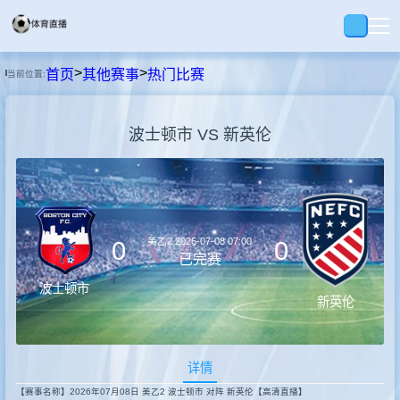
>
>
首页
其他赛事
热门比赛
当前位置:
首页
波士顿市 VS 新英伦
足球
篮球
美乙2
2026-07-08 07:00
0
0
录播
已完赛
波士顿市
新英伦
集锦
详情
速报
【赛事名称】2026年07月08日 美乙2 波士顿市 对阵 新英伦【高清直播】