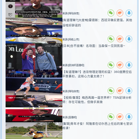
来源:[咪咕体育]
[有道理嘛?]大度❗️帕雷德斯：西班牙确实更强，其他
没啥好辟谣的
来源:[网络上传]
[日本]合不拢嘴！名场面：当森保一见到凯恩~
来源:[欧洲杯直播吧]
【有道理嘛?】违背物理定理的扣篮！360度腾空后
平筐暴扣，这核心力量太绝了！
来源:[咪咕体育]
【视频/集锦】梅西再踢一届世界杯？TSN足球分析
师：存在可能性，但微乎其微
来源:[直播吧]
[集锦]青年才俊！阿隆索在切尔西上任后的第七堂训
练课！