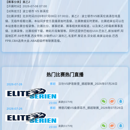
【赛事分类】
美乙2
【开赛时间】2026-07-08 07:00
其他赛事
【对阵双方】波士顿市 VS 新英伦
【比赛详情】北京时间2026年07月08日 07:00分，美乙2 : 波士顿市VS新英伦高清在线直
播，无插件观看比赛。本站同步官方直播源准时直播，比赛数据实时更新。比赛结束后可以在
本站查看比赛全程录像、比赛比分、赛事结果、赛事相关新闻报道，以及美乙2的最新赛事直
播，比赛录像，比赛视频下载，精彩片段集锦等。同时还提供巴帕拉U19,巴女乙,新加坡杯,阿
国地区杯,S9世界赛,西女甲附,沙联杯U17,玻利乙,毛里杯,黎足总,芬女超,南美运动会,巴西
FPB,CBA选秀大会,ABA超级杯等联赛直播。
热门比赛热门直播
挪超
汉坎VS萨普斯堡_挪超联赛_2026年07月26日
2026-07-26
来源:[CCTV5]
23:00
挪超
博德闪耀VS桑德菲杰_挪超联赛_2026年07月26日
2026-07-26
来源:[CCTV5]
23:00