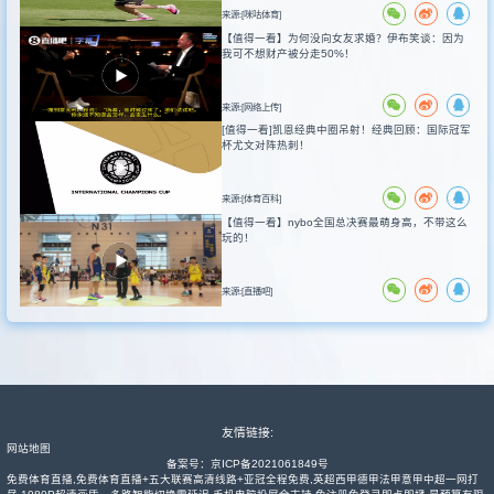
来源:[咪咕体育]
【值得一看】为何没向女友求婚？伊布笑谈：因为
我可不想财产被分走50%！
来源:[网络上传]
[值得一看]凯恩经典中圈吊射！经典回顾：国际冠军
杯尤文对阵热刺！
来源:[体育百科]
【值得一看】nybo全国总决赛最萌身高，不带这么
玩的！
来源:[直播吧]
友情链接:
网站地图
备案号：
京ICP备2021061849号
免费体育直播,免费体育直播+五大联赛高清线路+亚冠全程免费,英超西甲德甲法甲意甲中超一网打