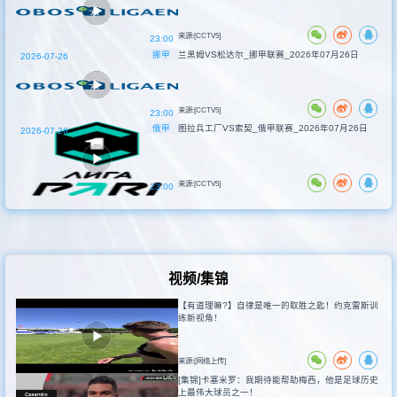
来源:[CCTV5]
23:00
挪甲
兰黑姆VS松达尔_挪甲联赛_2026年07月26日
2026-07-26
来源:[CCTV5]
23:00
俄甲
图拉兵工厂VS索契_俄甲联赛_2026年07月26日
2026-07-26
来源:[CCTV5]
23:00
视频/集锦
【有道理嘛?】自律是唯一的取胜之匙！约克雷斯训
练新视角！
来源:[网络上传]
[集锦]卡塞米罗：我期待能帮助梅西，他是足球历史
上最伟大球员之一！