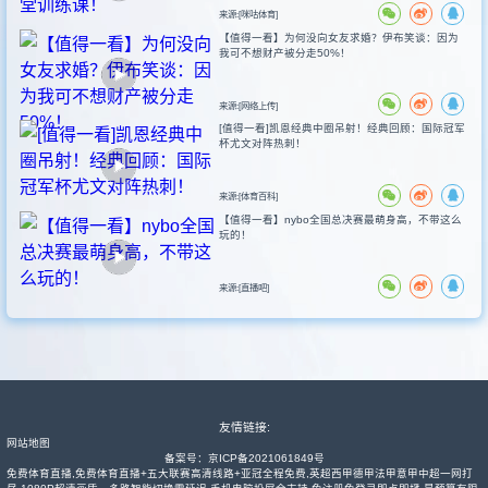
来源:[咪咕体育]
【值得一看】为何没向女友求婚？伊布笑谈：因为
我可不想财产被分走50%！
来源:[网络上传]
[值得一看]凯恩经典中圈吊射！经典回顾：国际冠军
杯尤文对阵热刺！
来源:[体育百科]
【值得一看】nybo全国总决赛最萌身高，不带这么
玩的！
来源:[直播吧]
友情链接:
网站地图
备案号：
京ICP备2021061849号
免费体育直播,免费体育直播+五大联赛高清线路+亚冠全程免费,英超西甲德甲法甲意甲中超一网打