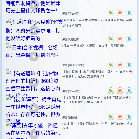
来源:[咪咕体育]
[有道理嘛?]大度❗️帕雷德斯：西班牙确实更强，其他
没啥好辟谣的
来源:[网络上传]
[日本]合不拢嘴！名场面：当森保一见到凯恩~
来源:[欧洲杯直播吧]
【有道理嘛?】违背物理定理的扣篮！360度腾空后
平筐暴扣，这核心力量太绝了！
来源:[咪咕体育]
【视频/集锦】梅西再踢一届世界杯？TSN足球分析
师：存在可能性，但微乎其微
来源:[直播吧]
[集锦]青年才俊！阿隆索在切尔西上任后的第七堂训
练课！