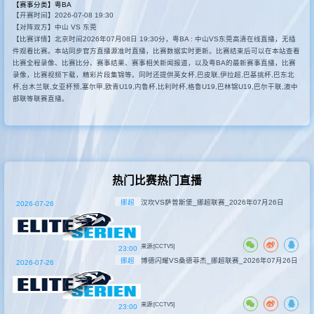
【赛事分类】
粤BA
【开赛时间】2026-07-08 19:30
其他赛事
【对阵双方】中山 VS 东莞
【比赛详情】北京时间2026年07月08日 19:30分，粤BA : 中山VS东莞高清在线直播，无插
件观看比赛。本站同步官方直播源准时直播，比赛数据实时更新。比赛结束后可以在本站查看
比赛全程录像、比赛比分、赛事结果、赛事相关新闻报道，以及粤BA的最新赛事直播，比赛
录像，比赛视频下载，精彩片段集锦等。同时还提供英女杯,巴皮联,伊拉超,巴基挑杯,巴东北
杯,台木兰联,女亚杯预,塞尔甲,欧青U19,内鲁杯,比利时杯,格鲁U19,巴林锦U19,巴尔干联,澳中
部联等联赛直播。
热门比赛热门直播
挪超
汉坎VS萨普斯堡_挪超联赛_2026年07月26日
2026-07-26
来源:[CCTV5]
23:00
挪超
博德闪耀VS桑德菲杰_挪超联赛_2026年07月26日
2026-07-26
来源:[CCTV5]
23:00