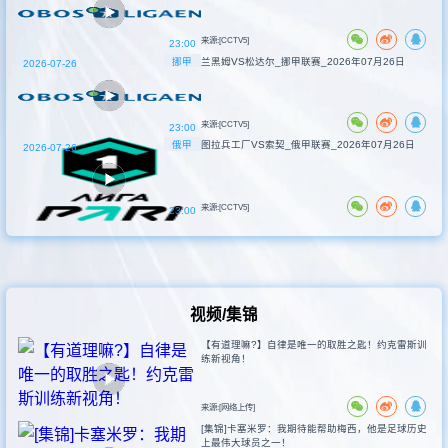
来源:[CCTV5]
23:00
挪甲
兰黑姆VS松达尔_挪甲联赛_2026年07月26日
2026-07-26
来源:[CCTV5]
23:00
俄甲
图拉兵工厂VS索契_俄甲联赛_2026年07月26日
2026-07-26
来源:[CCTV5]
23:00
视频/集锦
【有道理嘛?】自律是唯一的取胜之匙！约克雷斯训
练新视角！
来源:[网络上传]
[集锦]卡塞米罗：我期待能帮助梅西，他是足球历史
上最伟大球员之一！