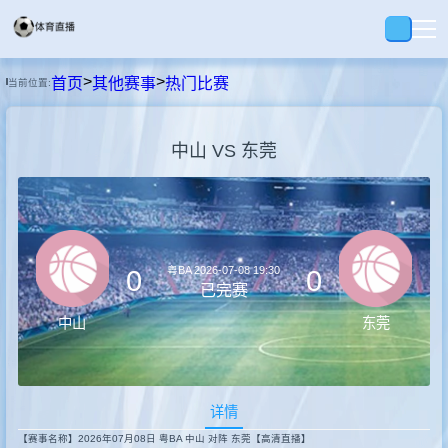
>
>
首页
其他赛事
热门比赛
当前位置:
首页
中山 VS 东莞
足球
篮球
粤BA
2026-07-08 19:30
0
0
录播
已完赛
中山
东莞
集锦
详情
速报
【赛事名称】2026年07月08日 粤BA 中山 对阵 东莞【高清直播】