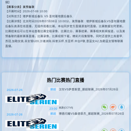
播】
【赛事分类】
美预备联
其他赛事
【开赛时间】2026-07-08 10:00
【对阵双方】堪萨斯城后备队 VS 圣何塞地震后备队
【比赛详情】北京时间2026年07月08日 10:00分，美预备联 : 堪萨斯城后备队VS圣何塞地震
后备队高清在线直播，无插件观看比赛。本站同步官方直播源准时直播，比赛数据实时更新。
比赛结束后可以在本站查看比赛全程录像、比赛比分、赛事结果、赛事相关新闻报道，以及美
预备联的最新赛事直播，比赛录像，比赛视频下载，精彩片段集锦等。同时还提供土库曼甲,
苏冠,加勒女挑,非女锦U20,沙滩洲际,科索沃杯,东亚杯,中台P联,意篮女A2,加勒篮女锦等联赛
直播。
热门比赛热门直播
挪超
汉坎VS萨普斯堡_挪超联赛_2026年07月26日
2026-07-26
来源:[CCTV5]
23:00
挪超
博德闪耀VS桑德菲杰_挪超联赛_2026年07月26日
2026-07-26