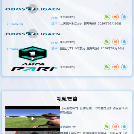
来源:[CCTV5]
23:00
挪甲
兰黑姆VS松达尔_挪甲联赛_2026年07月26日
2026-07-26
来源:[CCTV5]
23:00
俄甲
图拉兵工厂VS索契_俄甲联赛_2026年07月26日
2026-07-26
来源:[CCTV5]
23:00
视频/集锦
【有道理嘛?】自律是唯一的取胜之匙！约克雷斯训
练新视角！
来源:[网络上传]
[集锦]卡塞米罗：我期待能帮助梅西，他是足球历史