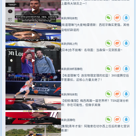
上最伟大球员之一！
来源:[咪咕体育]
[有道理嘛?]大度❗️帕雷德斯：西班牙确实更强，其他
没啥好辟谣的
来源:[网络上传]
[日本]合不拢嘴！名场面：当森保一见到凯恩~
来源:[欧洲杯直播吧]
【有道理嘛?】违背物理定理的扣篮！360度腾空后
平筐暴扣，这核心力量太绝了！
来源:[咪咕体育]
【视频/集锦】梅西再踢一届世界杯？TSN足球分析
师：存在可能性，但微乎其微
来源:[直播吧]
[集锦]青年才俊！阿隆索在切尔西上任后的第七堂训
练课！