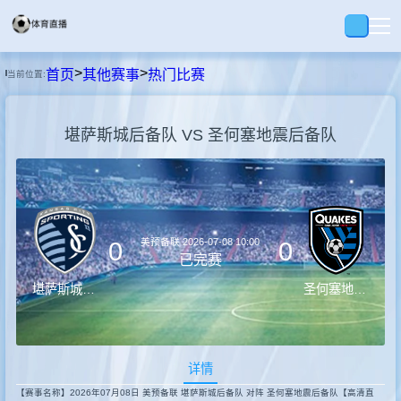
>
>
首页
其他赛事
热门比赛
当前位置:
首页
堪萨斯城后备队 VS 圣何塞地震后备队
足球
篮球
美预备联
2026-07-08 10:00
0
0
录播
已完赛
堪萨斯城后备队
圣何塞地震后备队
集锦
详情
速报
【赛事名称】2026年07月08日 美预备联 堪萨斯城后备队 对阵 圣何塞地震后备队【高清直