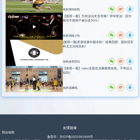
来源:[咪咕体育]
【值得一看】为何没向女友求婚？伊布笑谈：因为
我可不想财产被分走50%！
来源:[网络上传]
[值得一看]凯恩经典中圈吊射！经典回顾：国际冠军
杯尤文对阵热刺！
来源:[体育百科]
【值得一看】nybo全国总决赛最萌身高，不带这么
玩的！
来源:[直播吧]
友情链接:
网站地图
备案号：
京ICP备2021061849号