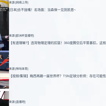
来源:[网络上传]
[日本]合不拢嘴！名场面：当森保一见到凯恩~
来源:[欧洲杯直播吧]
【有道理嘛?】违背物理定理的扣篮！360度腾空后平筐暴扣，这
来源:[咪咕体育]
【视频/集锦】梅西再踢一届世界杯？TSN足球分析师：存在可能
来源:[直播吧]