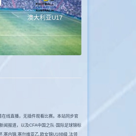
0
澳大利亚U17
17高清在线直播，无插件观看比赛。本站同步官
闻报道，以及CFA中国之队·国际足球锦标
,塞内锦,塞尔维亚乙,欧女锦U18B级,法领