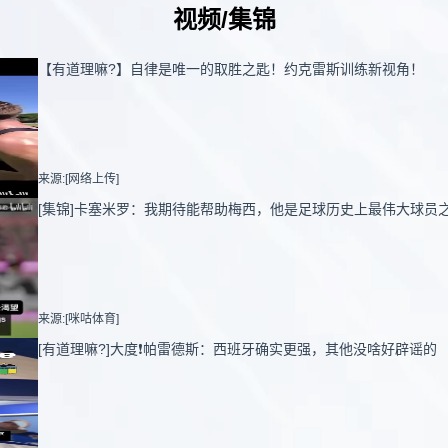
视频/集锦
【有道理嘛?】自律是唯一的取胜之匙！约克雷斯训练新视角！
来源:[网络上传]
[集锦]卡塞米罗：我期待能帮助梅西，他是足球历史上最伟大球员
来源:[咪咕体育]
[有道理嘛?]大度❗️帕雷德斯：西班牙确实更强，其他没啥好辟谣的