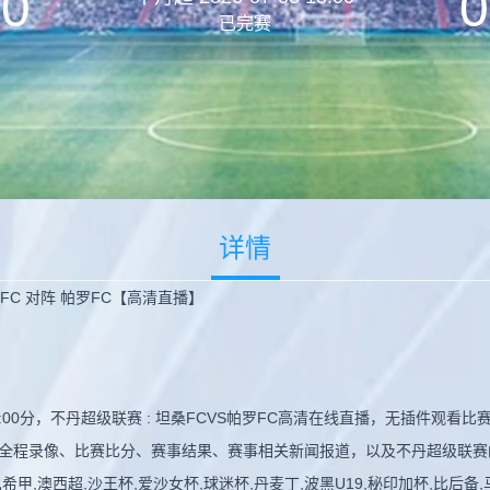
0
0
已完赛
详情
桑FC 对阵 帕罗FC【高清直播】
18:00分，不丹超级联赛 : 坦桑FCVS帕罗FC高清在线直播，无插件
全程录像、比赛比分、赛事结果、赛事相关新闻报道，以及不丹超级联赛
,澳西超,沙王杯,爱沙女杯,球迷杯,丹麦丁,波黑U19,秘印加杯,比后备,马M