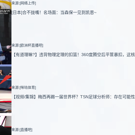
来源:[网络上传]
[日本]合不拢嘴！名场面：当森保一见到凯恩~
来源:[欧洲杯直播吧]
【有道理嘛?】违背物理定理的扣篮！360度腾空后平筐暴扣，这
来源:[咪咕体育]
【视频/集锦】梅西再踢一届世界杯？TSN足球分析师：存在可能
来源:[直播吧]