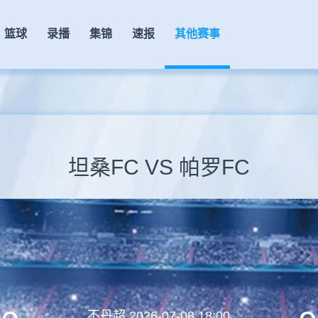
篮球
录播
集锦
速报
其他赛事
坦桑FC VS 帕罗FC
不丹超
2026-07-08 18:00