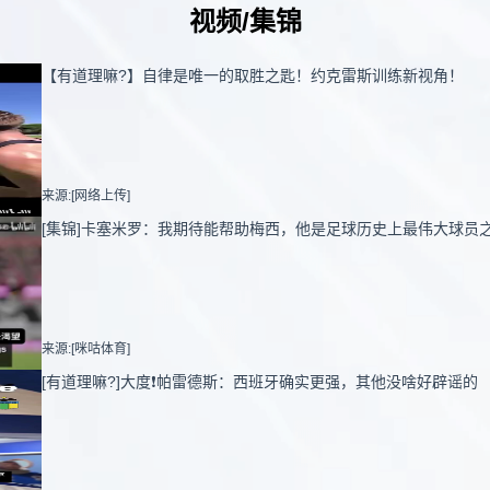
视频/集锦
【有道理嘛?】自律是唯一的取胜之匙！约克雷斯训练新视角！
来源:[网络上传]
[集锦]卡塞米罗：我期待能帮助梅西，他是足球历史上最伟大球员
来源:[咪咕体育]
[有道理嘛?]大度❗️帕雷德斯：西班牙确实更强，其他没啥好辟谣的